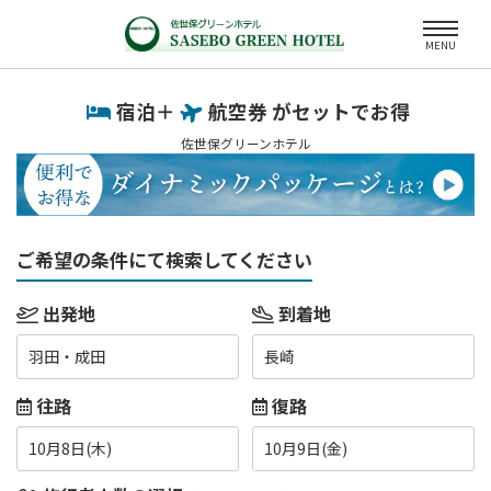
MENU
宿泊＋
航空券 がセットでお得
佐世保グリーンホテル
ご希望の条件にて検索してください
出発地
到着地
羽田・成田
長崎
往路
復路
10月8日(木)
10月9日(金)