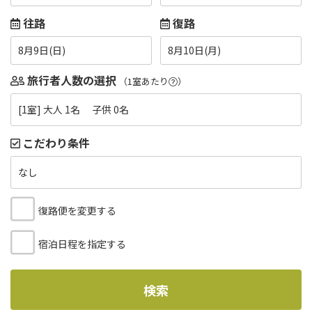
往路
復路
8月9日(日)
8月10日(月)
旅行者人数の選択
（1室あたり
）
[1室] 大人 1名 子供 0名
こだわり条件
なし
復路便を変更する
宿泊日程を指定する
検索