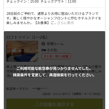
チェックイン：15:00 チェックアウト：11:00
28日前のご予約で、通常よりお得に宿泊いただけるプランで
す。美しく穏やかなオーシャンフロントに佇むホテルステイを
楽しみませんか。【お食事】ご
...
さらに表示
ロフトツイン（1～2名）
禁煙ルーム
その他
大人気！残り4部屋
最上階に位置するロフトタイプの客室はヨーロッパの山小屋の
ご利用可能な航空券が
見つかりませんでした。
雰囲気を漂わせ、まるで海外にいるような異国情緒をお楽しみ
検索条件を変更して、
再度検索を行ってください。
頂けます。詳細■利用人数：1
...
さらに表示
――――
航空券 + ホテル
円
1泊2日・大人1人あたり
（消費税・サービス料込）