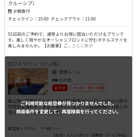
クルーシブ）
夕朝食付
チェックイン：15:00 チェックアウト：11:00
55日前のご予約で、通常よりお得に宿泊いただけるプランで
す。美しく穏やかなオーシャンフロントに佇むホテルステイを
楽しみませんか。【お食事】ご
...
さらに表示
ロフトツイン（1～2名）
禁煙ルーム
その他
最安値
大人気！残り4部屋
最上階に位置するロフトタイプの客室はヨーロッパの山小屋の
ご利用可能な航空券が
見つかりませんでした。
雰囲気を漂わせ、まるで海外にいるような異国情緒をお楽しみ
検索条件を変更して、
再度検索を行ってください。
頂けます。詳細■利用人数：1
...
さらに表示
――――
航空券 + ホテル
円
1泊2日・大人1人あたり
（消費税・サービス料込）