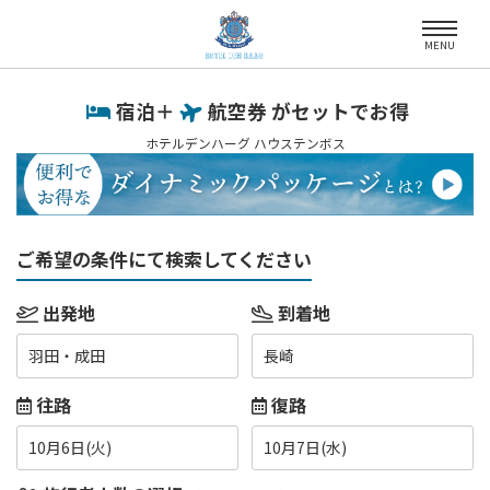
MENU
宿泊＋
航空券 がセットでお得
ホテルデンハーグ ハウステンボス
ご希望の条件にて検索してください
出発地
到着地
羽田・成田
長崎
往路
復路
10月6日(火)
10月7日(水)