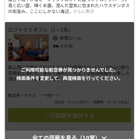
高く広い空、輝く水面、澄んだ空気に包まれたハウステンボス
の街並み、ここにしかない海辺
...
さらに表示
ロフトセミダブル（1～2名）
禁煙ルーム
その他
最上階に位置するロフトタイプの客室はヨーロッパの山小屋の
ご利用可能な航空券が
見つかりませんでした。
雰囲気を漂わせ、まるで海外にいるような異国情緒をお楽しみ
検索条件を変更して、
再度検索を行ってください。
頂けます。詳細■利用人数：1
...
さらに表示
――――
航空券 + ホテル
円
1泊2日・大人1人あたり
（消費税・サービス料込）
全ての部屋を見る（10室）