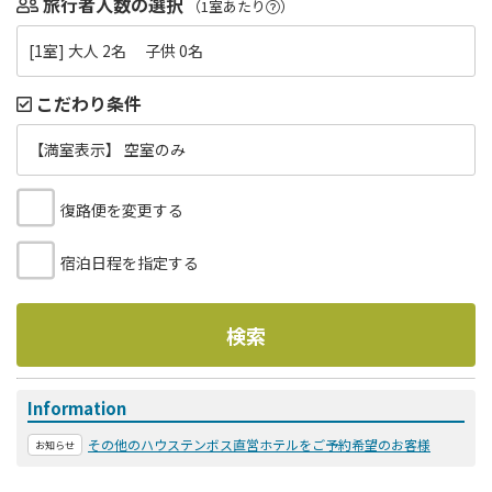
旅行者人数の選択
（1室あたり
）
[1室] 大人 2名 子供 0名
こだわり条件
【満室表示】 空室のみ
復路便を変更する
宿泊日程を指定する
検索
Information
その他のハウステンボス直営ホテルをご予約希望のお客様
お知らせ