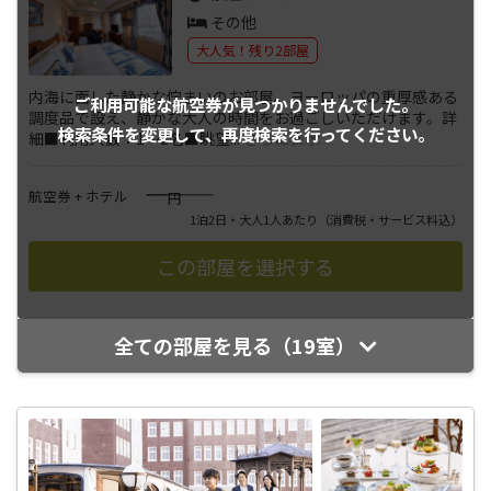
その他
大人気！残り2部屋
内海に面した静かな佇まいのお部屋。ヨーロッパの重厚感ある
ご利用可能な航空券が
見つかりませんでした。
調度品で設え、静かな大人の時間をお過ごしいただけます。詳
検索条件を変更して、
再度検索を行ってください。
細■利用人数：1～2名■眺望
...
さらに表示
――――
航空券 + ホテル
円
1泊2日・大人1人あたり
（消費税・サービス料込）
全ての部屋を見る（19室）