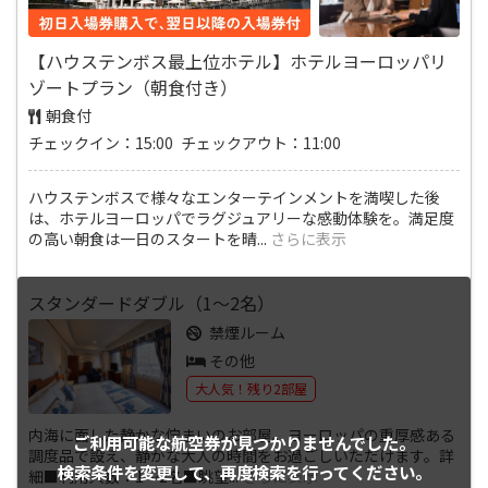
【ハウステンボス最上位ホテル】ホテルヨーロッパリ
ゾートプラン（朝食付き）
朝食付
チェックイン：15:00 チェックアウト：11:00
ハウステンボスで様々なエンターテインメントを満喫した後
は、ホテルヨーロッパでラグジュアリーな感動体験を。満足度
の高い朝食は一日のスタートを晴
...
さらに表示
スタンダードダブル（1～2名）
禁煙ルーム
その他
大人気！残り2部屋
内海に面した静かな佇まいのお部屋。ヨーロッパの重厚感ある
ご利用可能な航空券が
見つかりませんでした。
調度品で設え、静かな大人の時間をお過ごしいただけます。詳
検索条件を変更して、
再度検索を行ってください。
細■利用人数：1～2名■眺望
...
さらに表示