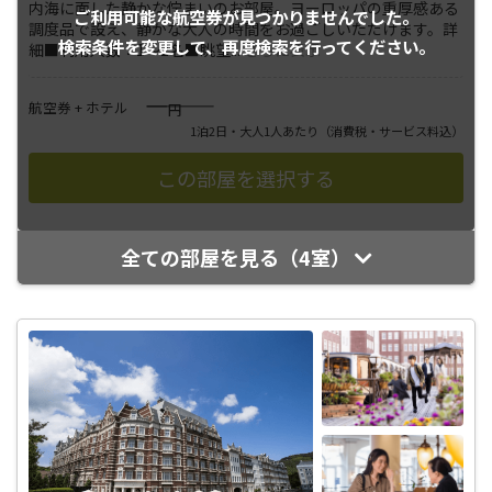
内海に面した静かな佇まいのお部屋。ヨーロッパの重厚感ある
ご利用可能な航空券が
見つかりませんでした。
調度品で設え、静かな大人の時間をお過ごしいただけます。詳
検索条件を変更して、
再度検索を行ってください。
細■利用人数：1～2名■眺望
...
さらに表示
――――
航空券 + ホテル
円
1泊2日・大人1人あたり
（消費税・サービス料込）
全ての部屋を見る（4室）