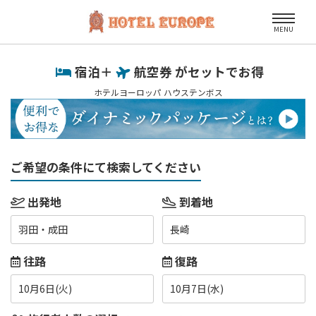
MENU
宿泊＋
航空券 がセットでお得
ホテルヨーロッパ ハウステンボス
ご希望の条件にて検索してください
出発地
到着地
羽田・成田
長崎
往路
復路
10月6日(火)
10月7日(水)