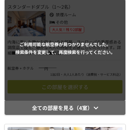
スタンダードダブル（1～2名）
禁煙ルーム
その他
大人気！残り2部屋
内海に面した静かな佇まいのお部屋。ヨーロッパの重厚感ある
ご利用可能な航空券が
見つかりませんでした。
調度品で設え、静かな大人の時間をお過ごしいただけます。詳
検索条件を変更して、
再度検索を行ってください。
細■利用人数：1～2名■眺望
...
さらに表示
――――
航空券 + ホテル
円
1泊2日・大人1人あたり
（消費税・サービス料込）
全ての部屋を見る（4室）