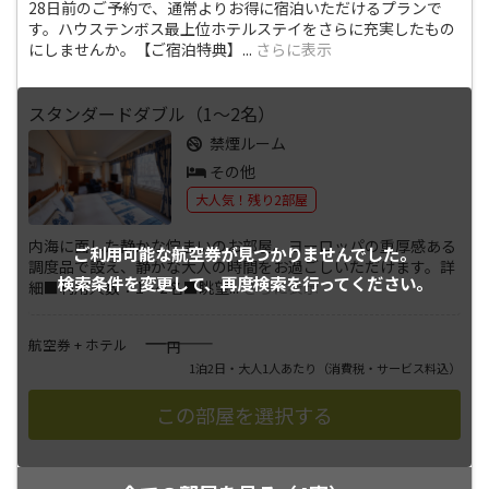
28日前のご予約で、通常よりお得に宿泊いただけるプランで
す。ハウステンボス最上位ホテルステイをさらに充実したもの
にしませんか。【ご宿泊特典】
...
さらに表示
スタンダードダブル（1～2名）
禁煙ルーム
その他
大人気！残り2部屋
内海に面した静かな佇まいのお部屋。ヨーロッパの重厚感ある
ご利用可能な航空券が
見つかりませんでした。
調度品で設え、静かな大人の時間をお過ごしいただけます。詳
検索条件を変更して、
再度検索を行ってください。
細■利用人数：1～2名■眺望
...
さらに表示
――――
航空券 + ホテル
円
1泊2日・大人1人あたり
（消費税・サービス料込）