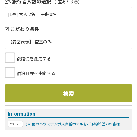
旅行者人数の選択
（1室あたり
）
[1室] 大人 2名 子供 0名
こだわり条件
【満室表示】 空室のみ
復路便を変更する
宿泊日程を指定する
検索
Information
その他のハウステンボス直営ホテルをご予約希望のお客様
お知らせ