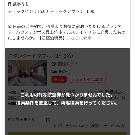
食事なし
チェックイン：15:00 チェックアウト：11:00
55日前のご予約で、通常よりお得に宿泊いただけるプランで
す。ハウステンボス最上位ホテルステイをさらに充実したもの
にしませんか。【ご宿泊特典】
...
さらに表示
スタンダードダブル（1～2名）
禁煙ルーム
その他
最安値
大人気！残り2部屋
内海に面した静かな佇まいのお部屋。ヨーロッパの重厚感ある
ご利用可能な航空券が
見つかりませんでした。
調度品で設え、静かな大人の時間をお過ごしいただけます。詳
検索条件を変更して、
再度検索を行ってください。
細■利用人数：1～2名■眺望
...
さらに表示
――――
航空券 + ホテル
円
1泊2日・大人1人あたり
（消費税・サービス料込）