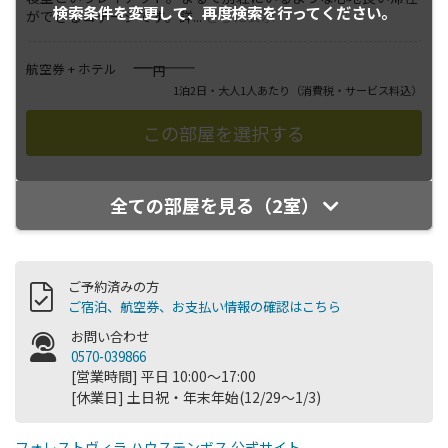
検索条件を変更して、
再度検索を行ってください。
ができるコテージです。詳
...
さらに表示
――――
航空券 + ホテル
円
1泊2日・大人1人あたり
（消費税・サービス料込）
全ての部屋を見る（2室）
ご予約済みの方
ご宿泊、航空券、お支払い情報の確認はこちら
お問い合わせ
0570-039866
[営業時間] 平日 10:00～17:00
[休業日] 土日祝・年末年始(12/29～1/3)
フォレストヴィラ ハウステンボス 公式サイト