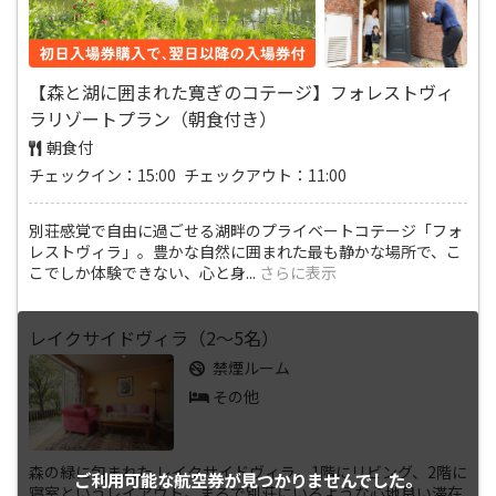
【森と湖に囲まれた寛ぎのコテージ】フォレストヴィ
ラリゾートプラン（朝食付き）
朝食付
チェックイン：15:00 チェックアウト：11:00
別荘感覚で自由に過ごせる湖畔のプライベートコテージ「フォ
レストヴィラ」。豊かな自然に囲まれた最も静かな場所で、こ
こでしか体験できない、心と身
...
さらに表示
レイクサイドヴィラ（2～5名）
禁煙ルーム
その他
森の緑に包まれた レイクサイドヴィラ。1階にリビング、2階に
ご利用可能な航空券が
見つかりませんでした。
寝室というレイアウト。まるで別荘にいるような心地良い滞在