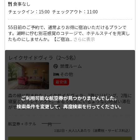
食事なし
チェックイン：15:00 チェックアウト：11:00
55日前のご予約で、通常よりお得に宿泊いただけるプランで
す。湖畔に佇む別荘感覚のコテージで、ホテルステイを充実し
たものにしませんか。【ご宿泊
...
さらに表示
レイクサイドヴィラ（2～5名）
禁煙ルーム
その他
最安値
森の緑に包まれた レイクサイドヴィラ。1階にリビング、2階に
ご利用可能な航空券が
見つかりませんでした。
寝室というレイアウト。まるで別荘にいるような心地良い滞在
検索条件を変更して、
再度検索を行ってください。
ができるコテージです。詳
...
さらに表示
――――
航空券 + ホテル
円
1泊2日・大人1人あたり
（消費税・サービス料込）