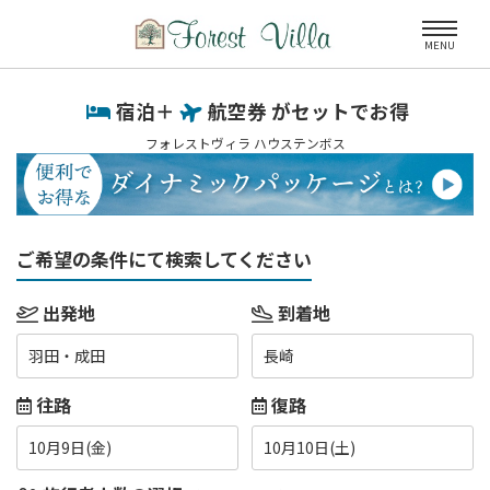
MENU
宿泊＋
航空券 がセットでお得
フォレストヴィラ ハウステンボス
ご希望の条件にて検索してください
出発地
到着地
羽田・成田
長崎
往路
復路
10月9日(金)
10月10日(土)