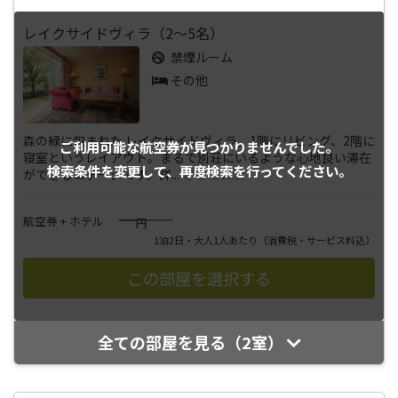
レイクサイドヴィラ（2～5名）
禁煙ルーム
その他
森の緑に包まれた レイクサイドヴィラ。1階にリビング、2階に
ご利用可能な航空券が
見つかりませんでした。
寝室というレイアウト。まるで別荘にいるような心地良い滞在
検索条件を変更して、
再度検索を行ってください。
ができるコテージです。詳
...
さらに表示
――――
航空券 + ホテル
円
1泊2日・大人1人あたり
（消費税・サービス料込）
全ての部屋を見る（2室）