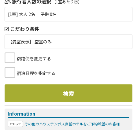
旅行者人数の選択
（1室あたり
）
[1室] 大人 2名 子供 0名
こだわり条件
【満室表示】 空室のみ
復路便を変更する
宿泊日程を指定する
検索
Information
その他のハウステンボス直営ホテルをご予約希望のお客様
お知らせ