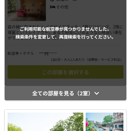
その他
森の緑に包まれた レイクサイドヴィラ。1階にリビング、2階に
ご利用可能な航空券が
見つかりませんでした。
寝室というレイアウト。まるで別荘にいるような心地良い滞在
検索条件を変更して、
再度検索を行ってください。
ができるコテージです。詳
...
さらに表示
――――
航空券 + ホテル
円
1泊2日・大人1人あたり
（消費税・サービス料込）
全ての部屋を見る（2室）