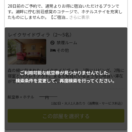
28日前のご予約で、通常よりお得に宿泊いただけるプランで
す。湖畔に佇む別荘感覚のコテージで、ホテルステイを充実し
たものにしませんか。【ご宿泊
...
さらに表示
レイクサイドヴィラ（2～5名）
禁煙ルーム
その他
森の緑に包まれた レイクサイドヴィラ。1階にリビング、2階に
ご利用可能な航空券が
見つかりませんでした。
寝室というレイアウト。まるで別荘にいるような心地良い滞在
検索条件を変更して、
再度検索を行ってください。
ができるコテージです。詳
...
さらに表示
――――
航空券 + ホテル
円
1泊2日・大人1人あたり
（消費税・サービス料込）