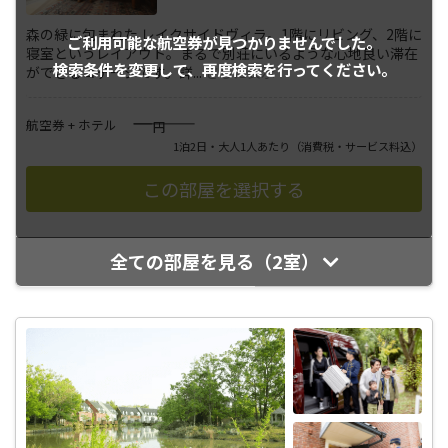
森の緑に包まれた レイクサイドヴィラ。1階にリビング、2階に
ご利用可能な航空券が
見つかりませんでした。
寝室というレイアウト。まるで別荘にいるような心地良い滞在
検索条件を変更して、
再度検索を行ってください。
ができるコテージです。詳
...
さらに表示
――――
航空券 + ホテル
円
1泊2日・大人1人あたり
（消費税・サービス料込）
全ての部屋を見る（2室）