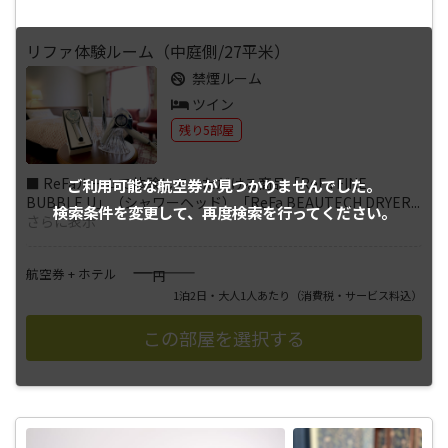
リファ体験ルーム（中庭側/27平米）
禁煙ルーム
ツイン
残り5部屋
■ ReFaルームで体験していただける商品「ReFa FINE
ご利用可能な航空券が
見つかりませんでした。
BUBBLE U」（シャワーヘッド）「ReFa BEAUTECH DRYER
...
検索条件を変更して、
再度検索を行ってください。
さらに表示
――――
航空券 + ホテル
円
1泊2日・大人1人あたり
（消費税・サービス料込）