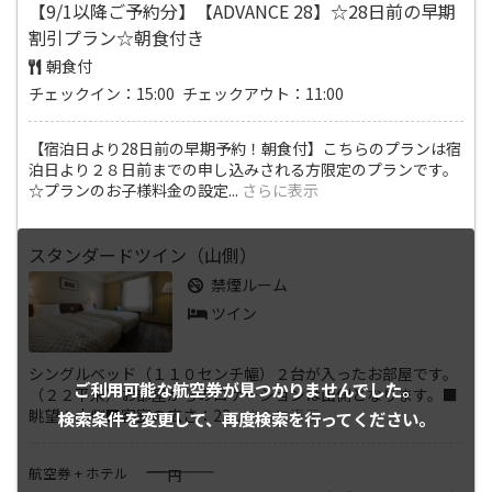
【9/1以降ご予約分】【ADVANCE 28】☆28日前の早期
割引プラン☆朝食付き
朝食付
チェックイン：15:00 チェックアウト：11:00
【宿泊日より28日前の早期予約！朝食付】こちらのプランは宿
泊日より２８日前までの申し込みされる方限定のプランです。
☆プランのお子様料金の設定
...
さらに表示
スタンダードツイン（山側）
禁煙ルーム
ツイン
シングルベッド（１１０センチ幅）２台が入ったお部屋です。
ご利用可能な航空券が
見つかりませんでした。
（２２平米）お部屋からのロケーションは山側となります。■
眺望：山側■客室の広さ：22
...
さらに表示
検索条件を変更して、
再度検索を行ってください。
――――
航空券 + ホテル
円