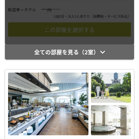
――――
航空券 + ホテル
円
1泊2日・大人1人あたり
（消費税・サービス料込）
全ての部屋を見る（2室）