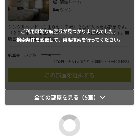
禁煙ルーム
ツイン
シングルベッド（１１０センチ幅）２台が入ったお部屋です。
ご利用可能な航空券が
見つかりませんでした。
（２２平米）お部屋からのロケーションは山側となります。■
眺望：山側■客室の広さ：22
...
さらに表示
検索条件を変更して、
再度検索を行ってください。
――――
航空券 + ホテル
円
1泊2日・大人1人あたり
（消費税・サービス料込）
全ての部屋を見る（5室）