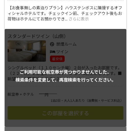
【お食事無しの素泊りプラン】ハウステンボスに隣接するオフ
ィシャルホテルです。チェックイン前、チェックアウト後もお
荷物はホテルにてお預かりでき
...
さらに表示
スタンダードツイン（山側）
禁煙ルーム
ツイン
最安値
シングルベッド（１１０センチ幅）２台が入ったお部屋です。
ご利用可能な航空券が
見つかりませんでした。
（２２平米）お部屋からのロケーションは山側となります。■
眺望：山側■客室の広さ：22
...
さらに表示
検索条件を変更して、
再度検索を行ってください。
――――
航空券 + ホテル
円
1泊2日・大人1人あたり
（消費税・サービス料込）