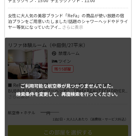
チェックイン：15:00 チェックアウト：11:00
女性に大人気の美容ブランド「ReFa」の商品が使い放題の宿
泊プランをご用意いたしました!話題のシャワーヘッドやドライ
ヤー等気になっていたアイ
...
さらに表示
リファ体験ルーム（中庭側/27平米）
禁煙ルーム
ツイン
残り5部屋
■ ReFaルームで体験していただける商品「ReFa FINE
ご利用可能な航空券が
見つかりませんでした。
BUBBLE U」（シャワーヘッド）「ReFa BEAUTECH DRYER
...
検索条件を変更して、
再度検索を行ってください。
さらに表示
――――
航空券 + ホテル
円
1泊2日・大人1人あたり
（消費税・サービス料込）