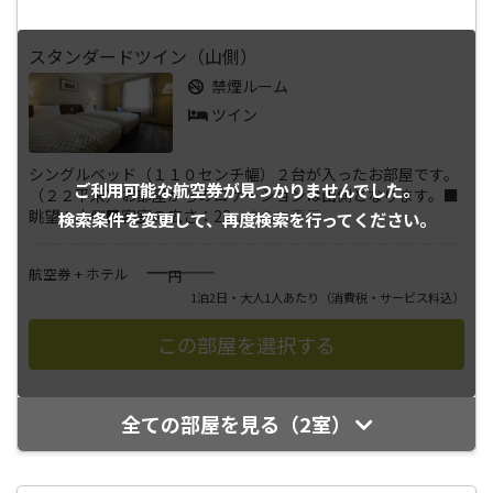
スタンダードツイン（山側）
禁煙ルーム
ツイン
シングルベッド（１１０センチ幅）２台が入ったお部屋です。
ご利用可能な航空券が
見つかりませんでした。
（２２平米）お部屋からのロケーションは山側となります。■
眺望：山側■客室の広さ：22
...
さらに表示
検索条件を変更して、
再度検索を行ってください。
――――
航空券 + ホテル
円
1泊2日・大人1人あたり
（消費税・サービス料込）
全ての部屋を見る（2室）