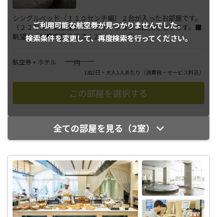
シングルベッド（１１０センチ幅）２台が入ったお部屋です。
ご利用可能な航空券が
見つかりませんでした。
（２２平米）お部屋からのロケーションは山側となります。■
眺望：山側■客室の広さ：22
...
さらに表示
検索条件を変更して、
再度検索を行ってください。
――――
航空券 + ホテル
円
1泊2日・大人1人あたり
（消費税・サービス料込）
全ての部屋を見る（2室）