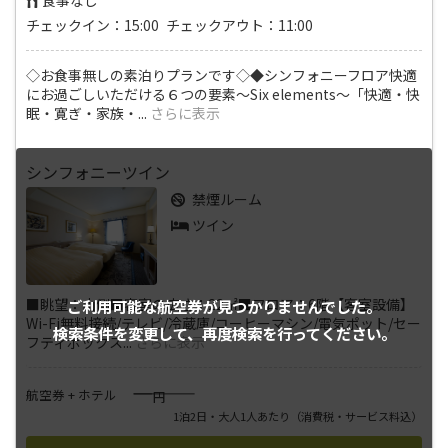
食事なし
チェックイン：15:00 チェックアウト：11:00
◇お食事無しの素泊りプランです◇◆シンフォニーフロア快適
にお過ごしいただける６つの要素～Six elements～「快適・快
眠・寛ぎ・家族・
...
さらに表示
シンフォニーツイン
禁煙ルーム
ツイン
■眺望：山側■客室の広さ：22㎡■フロア：6階【客室設備】
ご利用可能な航空券が
見つかりませんでした。
Wi-Fi無料接続/テレビ/冷蔵庫/コーヒーマシン/電気ポット/セー
検索条件を変更して、
再度検索を行ってください。
フティボックス
...
さらに表示
――――
航空券 + ホテル
円
1泊2日・大人1人あたり
（消費税・サービス料込）