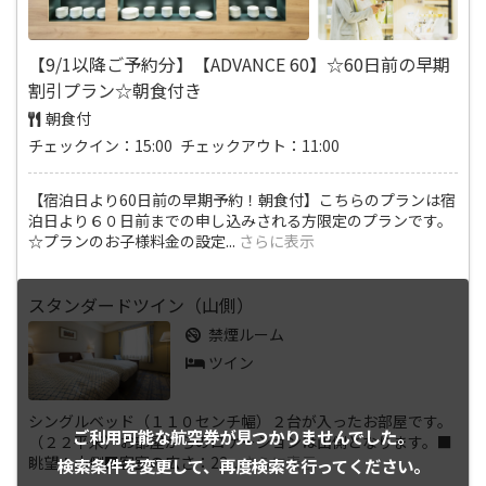
【9/1以降ご予約分】【ADVANCE 60】☆60日前の早期
割引プラン☆朝食付き
朝食付
チェックイン：15:00 チェックアウト：11:00
【宿泊日より60日前の早期予約！朝食付】こちらのプランは宿
泊日より６０日前までの申し込みされる方限定のプランです。
☆プランのお子様料金の設定
...
さらに表示
スタンダードツイン（山側）
禁煙ルーム
ツイン
シングルベッド（１１０センチ幅）２台が入ったお部屋です。
ご利用可能な航空券が
見つかりませんでした。
（２２平米）お部屋からのロケーションは山側となります。■
眺望：山側■客室の広さ：22
...
さらに表示
検索条件を変更して、
再度検索を行ってください。