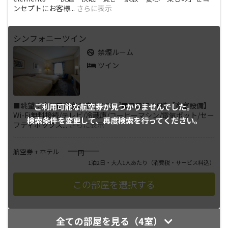
ンセプトにお客様
...
さらに表示
シンフォニーツイン
禁煙ルーム
ツイン
■眺望：山側■客室の広さ：22㎡■フロア：6階【客室設備】
ご利用可能な航空券が
見つかりませんでした。
Wi-Fi無料接続/テレビ/冷蔵庫/コーヒーマシン/電気ポット/セー
検索条件を変更して、
再度検索を行ってください。
フティボックス
...
さらに表示
――――
航空券 + ホテル
円
1泊2日・大人1人あたり
（消費税・サービス料込）
全ての部屋を見る（4室）