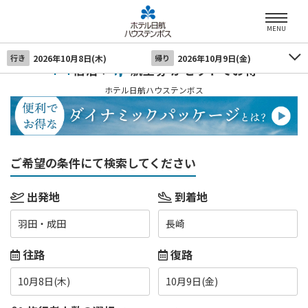
MENU
行き
2026年10月8日(木)
帰り
2026年10月9日(金)
宿泊＋
航空券 がセットでお得
ホテル日航ハウステンボス
ご希望の条件にて検索してください
出発地
到着地
羽田・成田
長崎
往路
復路
10月8日(木)
10月9日(金)