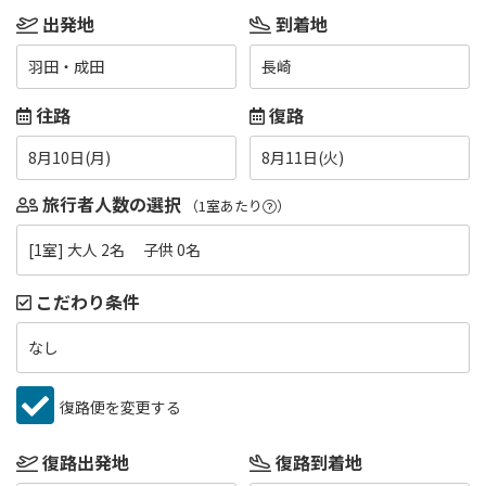
出発地
到着地
羽田・成田
長崎
往路
復路
8月10日(月)
8月11日(火)
旅行者人数の選択
（1室あたり
）
[1室] 大人 2名 子供 0名
こだわり条件
なし
復路便を変更する
復路出発地
復路到着地