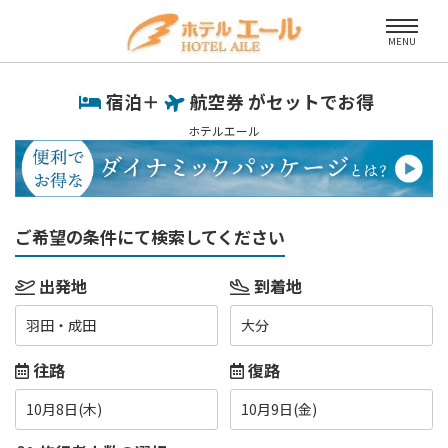
MENU
宿泊＋
航空券 がセットでお得
ホテルエール
ご希望の条件にて検索してください
出発地
到着地
羽田・成田
大分
往路
復路
10月8日(木)
10月9日(金)