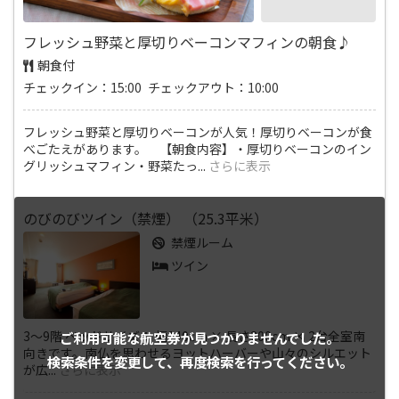
フレッシュ野菜と厚切りベーコンマフィンの朝食♪
朝食付
チェックイン：15:00 チェックアウト：10:00
フレッシュ野菜と厚切りベーコンが人気！厚切りベーコンが食
べごたえがあります。 【朝食内容】・厚切りベーコンのイン
グリッシュマフィン・野菜たっ
...
さらに表示
のびのびツイン（禁煙） （25.3平米）
禁煙ルーム
ツイン
3～9階 ベッドサイズ： 幅140cm × 長さ200cm × 2台全室南
ご利用可能な航空券が
見つかりませんでした。
向きです。南仏を思わせるヨットハーバーや山々のシルエット
検索条件を変更して、
再度検索を行ってください。
が広
...
さらに表示