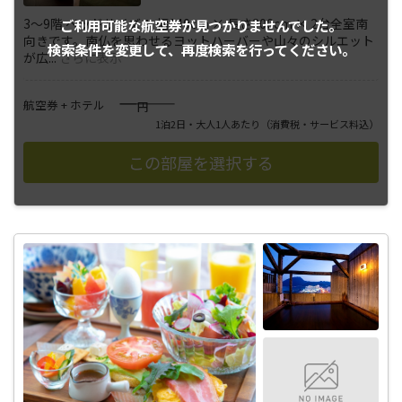
3～9階 ベッドサイズ： 幅140cm × 長さ200cm × 2台全室南
ご利用可能な航空券が
見つかりませんでした。
向きです。南仏を思わせるヨットハーバーや山々のシルエット
検索条件を変更して、
再度検索を行ってください。
が広
...
さらに表示
――――
航空券 + ホテル
円
1泊2日・大人1人あたり
（消費税・サービス料込）