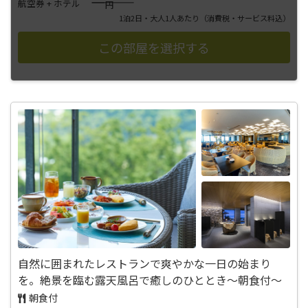
――――
航空券 + ホテル
円
1泊2日・大人1人あたり
（消費税・サービス料込）
自然に囲まれたレストランで爽やかな一日の始まり
を。絶景を臨む露天風呂で癒しのひととき～朝食付～
朝食付