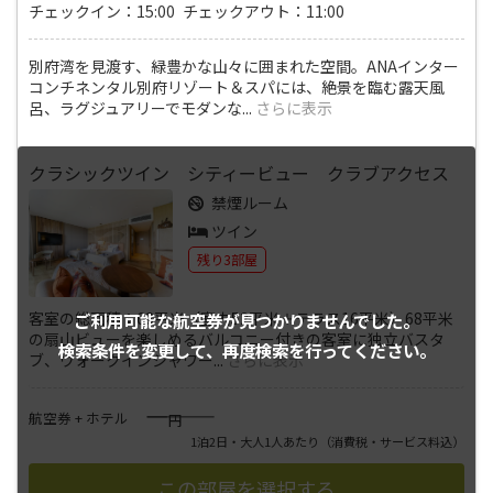
チェックイン：15:00 チェックアウト：11:00
別府湾を見渡す、緑豊かな山々に囲まれた空間。ANAインター
コンチネンタル別府リゾート＆スパには、絶景を臨む露天風
呂、ラグジュアリーでモダンな
...
さらに表示
クラシックツイン シティービュー クラブアクセス
禁煙ルーム
ツイン
残り3部屋
客室の総面積：68平米（室内52平米＋テラス16平米）68平米
ご利用可能な航空券が
見つかりませんでした。
の扇山ビューを楽しめるバルコニー付きの客室に独立バスタ
検索条件を変更して、
再度検索を行ってください。
ブ、ウォークインシャワー
...
さらに表示
――――
航空券 + ホテル
円
1泊2日・大人1人あたり
（消費税・サービス料込）