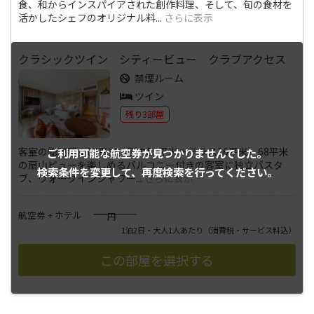
食、和からインスパイアされた創作料理、そして、旬の食材を
活かしたシェフのオリジナル料
...
さらに表示
クラシックツイン シティービュー クラブアクセス
禁煙ルーム
ツイン
残り3部屋
客室の総面積：68平米（室内52平米＋テラス16平米）68平米
ご利用可能な航空券が
見つかりませんでした。
の扇山ビューを楽しめるバルコニー付きの客室に独立バスタ
検索条件を変更して、
再度検索を行ってください。
ブ、ウォークインシャワー
...
さらに表示
――――
航空券 + ホテル
円
1泊2日・大人1人あたり
（消費税・サービス料込）