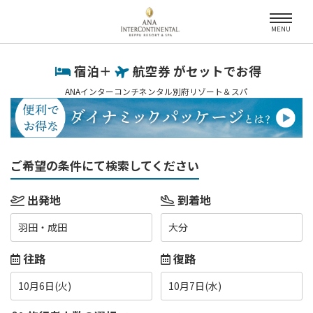
MENU
宿泊＋
航空券 がセットでお得
ANAインターコンチネンタル別府リゾート＆スパ
ご希望の条件にて検索してください
出発地
到着地
羽田・成田
大分
往路
復路
10月6日(火)
10月7日(水)