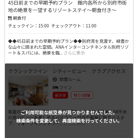
45日前までの早期予約プラン 館内各所から別府市街
地の絶景を一望するリゾートステイ～朝食付き～
朝食付
チェックイン：15:00 チェックアウト：11:00
◆◆45日前までの早期予約プラン◆◆別府湾を見渡す、緑豊か
な山々に囲まれた空間。ANAインターコンチネンタル別府リゾ
ート＆スパには、絶景を臨
...
さらに表示
クラシックツイン シティービュー クラブアクセス
禁煙ルーム
ツイン
最安値
残り3部屋
客室の総面積：68平米（室内52平米＋テラス16平米）68平米
ご利用可能な航空券が
見つかりませんでした。
の扇山ビューを楽しめるバルコニー付きの客室に独立バスタ
検索条件を変更して、
再度検索を行ってください。
ブ、ウォークインシャワー
...
さらに表示