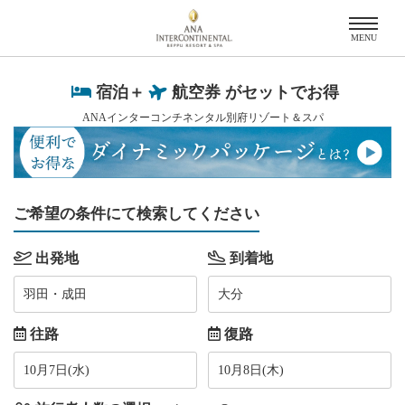
MENU
宿泊＋
航空券 がセットでお得
ANAインターコンチネンタル別府リゾート＆スパ
ご希望の条件にて検索してください
出発地
到着地
羽田・成田
大分
往路
復路
10月7日(水)
10月8日(木)