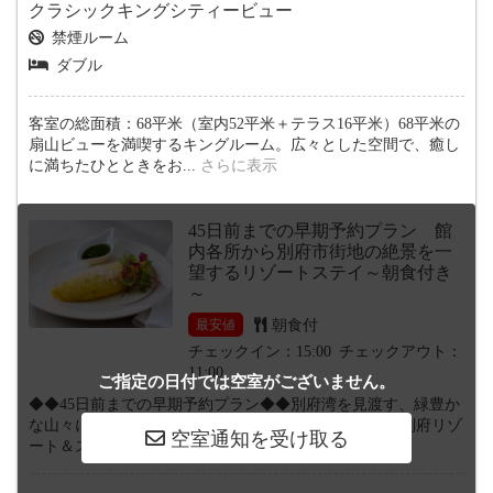
クラシックキングシティービュー
禁煙ルーム
ダブル
客室の総面積：68平米（室内52平米＋テラス16平米）68平米の
扇山ビューを満喫するキングルーム。広々とした空間で、癒し
に満ちたひとときをお
...
さらに表示
45日前までの早期予約プラン 館
内各所から別府市街地の絶景を一
望するリゾートステイ～朝食付き
～
朝食付
最安値
チェックイン：15:00
チェックアウト：
11:00
ご指定の日付では
空室がございません。
◆◆45日前までの早期予約プラン◆◆別府湾を見渡す、緑豊か
な山々に囲まれた空間。ANAインターコンチネンタル別府リゾ
ート＆スパには、絶景を臨
...
さらに表示