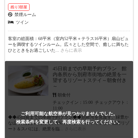
残り3部屋
禁煙ルーム
ツイン
客室の総面積：68平米（室内52平米＋テラス16平米）扇山ビュ
ーを満喫するツインルーム。広々とした空間で、癒しに満ちた
ひとときをお過ごしいた
...
さらに表示
45日前までの早期予約プラン 館
内各所から別府市街地の絶景を一
望するリゾートステイ～朝食付き
～
朝食付
チェックイン：15:00
チェックアウト：
11:00
ご利用可能な航空券が
見つかりませんでした。
◆◆45日前までの早期予約プラン◆◆別府湾を見渡す、緑豊か
検索条件を変更して、
再度検索を行ってください。
な山々に囲まれた空間。ANAインターコンチネンタル別府リゾ
ート＆スパには、絶景を臨
...
さらに表示