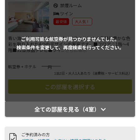
禁煙ルーム
ツイン
最安値
大人気！
青い海、美しい花々など、アリビラをとりまく自然美豊かな色
ご利用可能な航空券が
見つかりませんでした。
彩を取り入れた4つのデザインの客室です。■フロア：1階～4
検索条件を変更して、
再度検索を行ってください。
階■32型液晶テレビ■ツイ
...
さらに表示
――――
航空券 + ホテル
円
1泊2日・大人1人あたり
（消費税・サービス料込）
全ての部屋を見る（4室）
ご予約済みの方