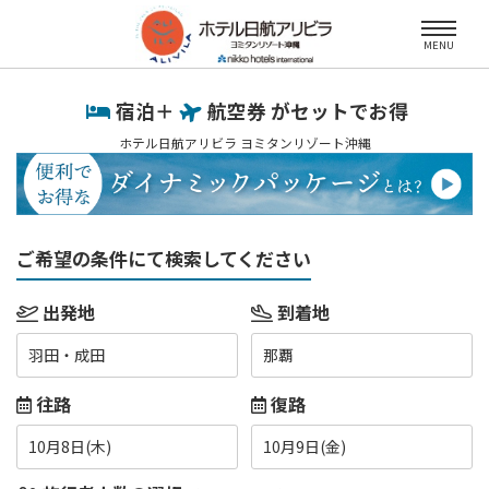
MENU
宿泊＋
航空券 がセットでお得
ホテル日航アリビラ ヨミタンリゾート沖縄
ご希望の条件にて検索してください
出発地
到着地
羽田・成田
那覇
往路
復路
10月8日(木)
10月9日(金)