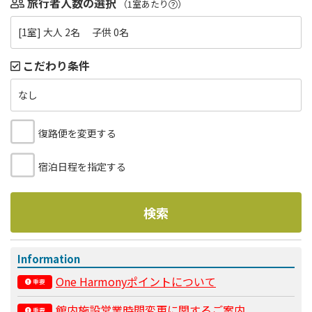
旅行者人数の選択
（1室あたり
）
[1室] 大人 2名 子供 0名
こだわり条件
なし
復路便を変更する
宿泊日程を指定する
検索
Information
One Harmonyポイントについて
重要
館内施設営業時間変更に関するご案内
重要