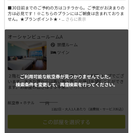
■30日前までのご予約の方はコチラから。ご予定がお決まりの
方は必見です！※こちらのプランにはご朝食は含まれておりま
せん。★プランポイント★・
...
さらに表示
オーシャンビュールームA
禁煙ルーム
ツイン
２階と３階に位置し、当ホテルで最も多いお部屋タイプでござ
ご利用可能な航空券が
見つかりませんでした。
います。大きな窓からは青い海・空・夕焼けを望むことができ
検索条件を変更して、
再度検索を行ってください。
ます。お部屋の広さは３５平米
...
さらに表示
――――
航空券 + ホテル
円
1泊2日・大人1人あたり
（消費税・サービス料込）