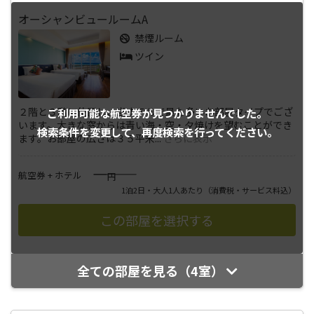
オーシャンビュールームA
禁煙ルーム
ツイン
２階と３階に位置し、当ホテルで最も多いお部屋タイプでござ
ご利用可能な航空券が
見つかりませんでした。
います。大きな窓からは青い海・空・夕焼けを望むことができ
検索条件を変更して、
再度検索を行ってください。
ます。お部屋の広さは３５平米
...
さらに表示
――――
航空券 + ホテル
円
1泊2日・大人1人あたり
（消費税・サービス料込）
全ての部屋を見る（4室）