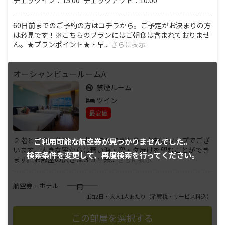
60日前までのご予約の方はコチラから。ご予定がお決まりの方
は必見です！※こちらのプランにはご朝食は含まれておりませ
ん。★プランポイント★・早
...
さらに表示
オーシャンビュールームA
禁煙ルーム
ツイン
最安値
２階と３階に位置し、当ホテルで最も多いお部屋タイプでござ
ご利用可能な航空券が
見つかりませんでした。
います。大きな窓からは青い海・空・夕焼けを望むことができ
検索条件を変更して、
再度検索を行ってください。
ます。お部屋の広さは３５平米
...
さらに表示
――――
航空券 + ホテル
円
1泊2日・大人1人あたり
（消費税・サービス料込）