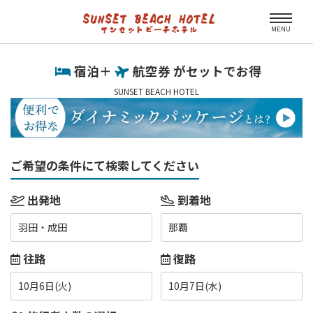
MENU
宿泊＋
航空券 がセットでお得
SUNSET BEACH HOTEL
ご希望の条件にて検索してください
出発地
到着地
羽田・成田
那覇
往路
復路
10月6日(火)
10月7日(水)