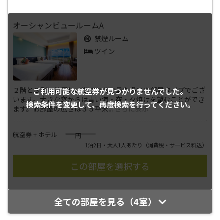
オーシャンビュールームA
禁煙ルーム
ツイン
２階と３階に位置し、当ホテルで最も多いお部屋タイプでござ
ご利用可能な航空券が
見つかりませんでした。
います。大きな窓からは青い海・空・夕焼けを望むことができ
検索条件を変更して、
再度検索を行ってください。
ます。お部屋の広さは３５平米
...
さらに表示
――――
航空券 + ホテル
円
1泊2日・大人1人あたり
（消費税・サービス料込）
全ての部屋を見る（4室）