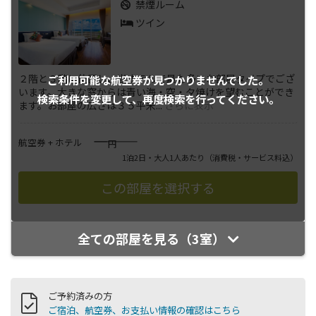
禁煙ルーム
ツイン
２階と３階に位置し、当ホテルで最も多いお部屋タイプでござ
ご利用可能な航空券が
見つかりませんでした。
います。大きな窓からは青い海・空・夕焼けを望むことができ
検索条件を変更して、
再度検索を行ってください。
ます。お部屋の広さは３５平米
...
さらに表示
――――
航空券 + ホテル
円
1泊2日・大人1人あたり
（消費税・サービス料込）
全ての部屋を見る（3室）
ご予約済みの方
ご宿泊、航空券、お支払い情報の確認はこちら