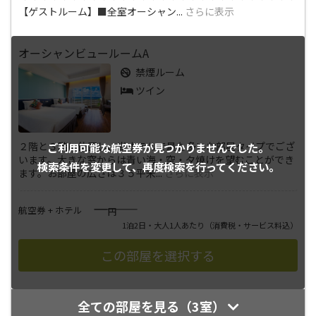
【ゲストルーム】■全室オーシャン
...
さらに表示
オーシャンビュールームA
禁煙ルーム
ツイン
２階と３階に位置し、当ホテルで最も多いお部屋タイプでござ
ご利用可能な航空券が
見つかりませんでした。
います。大きな窓からは青い海・空・夕焼けを望むことができ
検索条件を変更して、
再度検索を行ってください。
ます。お部屋の広さは３５平米
...
さらに表示
――――
航空券 + ホテル
円
1泊2日・大人1人あたり
（消費税・サービス料込）
全ての部屋を見る（3室）