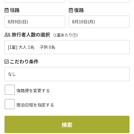
往路
復路
8月9日(日)
8月10日(月)
旅行者人数の選択
（1室あたり
）
[1室] 大人 1名 子供 0名
こだわり条件
なし
復路便を変更する
宿泊日程を指定する
検索