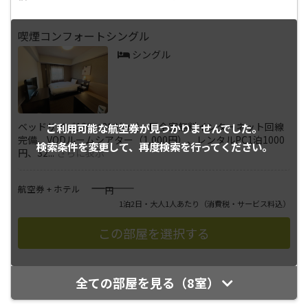
喫煙コンフォートシングル
シングル
ベッドサイズ130×200(cm) ■全室無料インターネット回線
ご利用可能な航空券が
見つかりませんでした。
完備、VODルームシアター（1,000円）、レンタルPC1泊1000
検索条件を変更して、
再度検索を行ってください。
円、32
...
さらに表示
――――
航空券 + ホテル
円
1泊2日・大人1人あたり
（消費税・サービス料込）
全ての部屋を見る（8室）