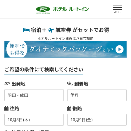
MENU
宿泊＋
航空券 がセットでお得
ホテルルートイン東近江八日市駅前
ご希望の条件にて検索してください
出発地
到着地
羽田・成田
伊丹
往路
復路
10月8日(木)
10月9日(金)