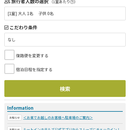
旅行者人数の選択
（1室あたり
）
[1室] 大人 1名 子供 0名
こだわり条件
なし
復路便を変更する
宿泊日程を指定する
検索
Information
＜お車でお越しのお客様へ駐車場のご案内＞
お知らせ
ルートインホテルズ公式アプリからスムーズにチェックイン！
お知らせ