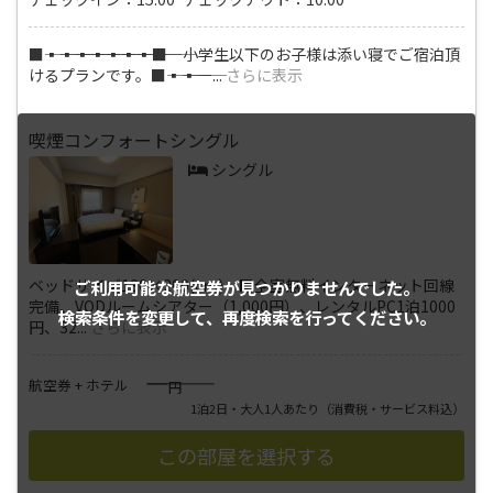
■―――▪―――▪―――▪―――▪―――▪―――▪―――▪―――■ 小学生以下のお子様は添い寝でご宿泊頂
けるプランです。■―――▪―――▪―
...
さらに表示
喫煙コンフォートシングル
シングル
ベッドサイズ130×200(cm) ■全室無料インターネット回線
ご利用可能な航空券が
見つかりませんでした。
完備、VODルームシアター（1,000円）、レンタルPC1泊1000
検索条件を変更して、
再度検索を行ってください。
円、32
...
さらに表示
――――
航空券 + ホテル
円
1泊2日・大人1人あたり
（消費税・サービス料込）