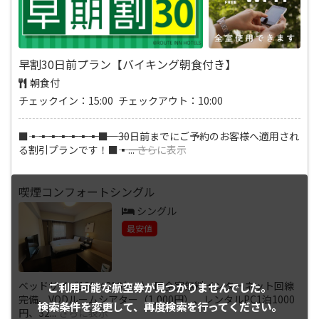
早割30日前プラン【バイキング朝食付き】
朝食付
チェックイン：15:00 チェックアウト：10:00
■―――▪―――▪―――▪―――▪―――▪―――▪―――▪―――■ 30日前までにご予約のお客様へ適用され
る割引プランです！■―――▪―――
...
さらに表示
喫煙コンフォートシングル
シングル
最安値
ベッドサイズ130×200(cm) ■全室無料インターネット回線
ご利用可能な航空券が
見つかりませんでした。
完備、VODルームシアター（1,000円）、レンタルPC1泊1000
検索条件を変更して、
再度検索を行ってください。
円、32
...
さらに表示