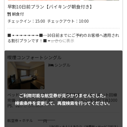
早割10日前プラン【バイキング朝食付き】
朝食付
チェックイン：15:00 チェックアウト：10:00
■―――▪―――▪―――▪―――▪―――▪―――▪―――▪―――■ 10日前までにご予約のお客様へ適用され
る割引プランです！■―――▪―――
...
さらに表示
喫煙コンフォートシングル
シングル
ベッドサイズ130×200(cm) ■全室無料インターネット回線
ご利用可能な航空券が
見つかりませんでした。
完備、VODルームシアター（1,000円）、レンタルPC1泊1000
検索条件を変更して、
再度検索を行ってください。
円、32
...
さらに表示
――――
航空券 + ホテル
円
1泊2日・大人1人あたり
（消費税・サービス料込）