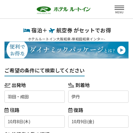
MENU
宿泊＋
航空券 がセットでお得
ホテルルートイン大阪和泉-岸和田和泉インター-
ご希望の条件にて検索してください
出発地
到着地
羽田・成田
伊丹
往路
復路
10月8日(木)
10月9日(金)