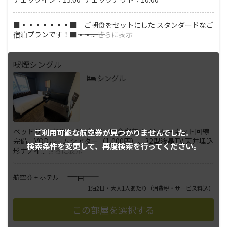
■―――▪―――▪―――▪―――▪―――▪―――▪―――▪―――■ ご朝食をセットにした スタンダードなご
宿泊プランです！■―――▪―――▪
...
さらに表示
喫煙シングル
シングル
ベッドサイズ130×195(cm) ■全室無料インターネット回線
ご利用可能な航空券が
見つかりませんでした。
完備、VODルームシアター（1,000円）、32型液晶TV,天井埋込
検索条件を変更して、
再度検索を行ってください。
形ナノイ
...
さらに表示
――――
航空券 + ホテル
円
1泊2日・大人1人あたり
（消費税・サービス料込）