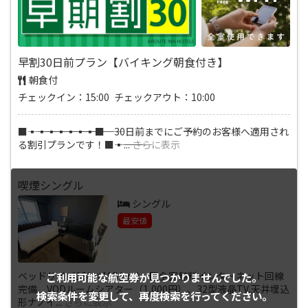
早割30日前プラン【バイキング朝食付き】
朝食付
チェックイン：15:00 チェックアウト：10:00
■―――▪―――▪―――▪―――▪―――▪―――▪―――▪―――■ 30日前までにご予約のお客様へ適用され
る割引プランです！■―――▪―――
...
さらに表示
喫煙シングル
シングル
最安値
ベッドサイズ130×195(cm) ■全室無料インターネット回線
ご利用可能な航空券が
見つかりませんでした。
完備、VODルームシアター（1,000円）、32型液晶TV,天井埋込
検索条件を変更して、
再度検索を行ってください。
形ナノイ
...
さらに表示