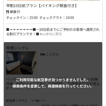
早割10日前プラン【バイキング朝食付き】
朝食付
チェックイン：15:00 チェックアウト：10:00
■―――▪―――▪―――▪―――▪―――▪―――▪―――▪―――■ 10日前までにご予約のお客様へ適用され
る割引プランです！■―――▪―――
...
さらに表示
喫煙シングル
シングル
ベッドサイズ130×195(cm) ■全室無料インターネット回線
ご利用可能な航空券が
見つかりませんでした。
完備、VODルームシアター（1,000円）、32型液晶TV,天井埋込
検索条件を変更して、
再度検索を行ってください。
形ナノイ
...
さらに表示
――――
航空券 + ホテル
円
1泊2日・大人1人あたり
（消費税・サービス料込）