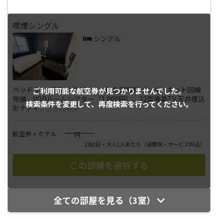
喫煙シングル
シングル
ベッドサイズ130×195(cm) ■全室無料インターネット回線
ご利用可能な航空券が
見つかりませんでした。
完備、VODルームシアター（1,000円）、32型液晶TV,天井埋込
検索条件を変更して、
再度検索を行ってください。
形ナノイ
...
さらに表示
――――
航空券 + ホテル
円
1泊2日・大人1人あたり
（消費税・サービス料込）
全ての部屋を見る（3室）