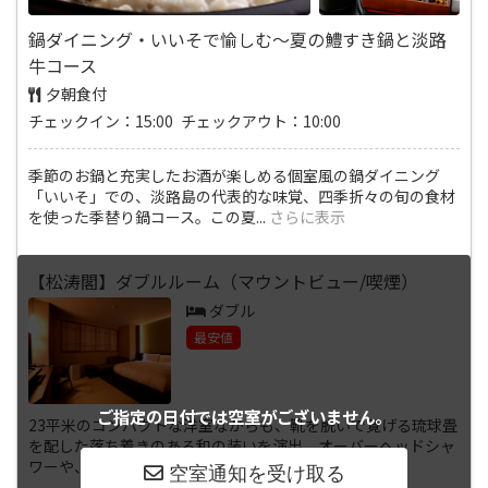
鍋ダイニング・いいそで愉しむ～夏の鱧すき鍋と淡路
牛コース
夕朝食付
チェックイン：15:00 チェックアウト：10:00
季節のお鍋と充実したお酒が楽しめる個室風の鍋ダイニング
「いいそ」での、淡路島の代表的な味覚、四季折々の旬の食材
を使った季替り鍋コース。この夏
...
さらに表示
【松涛閣】ダブルルーム（マウントビュー/喫煙）
ダブル
最安値
ご指定の日付では
空室がございません。
23平米のコンパクトな洋室ながらも、靴を脱いで寛げる琉球畳
を配した落ち着きのある和の装いを演出。オーバーヘッドシャ
ワーや、ピロートップを備え
...
さらに表示