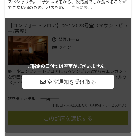
スペシャリテ。「予算はあるから、淡路島でしか食べることが
できない旬のもの、地のもの、
...
さらに表示
【コンフォートフロア】ツイン628号室（マウントビュ
ー/禁煙）
禁煙ルーム
ツイン
ご指定の日付では
空室がございません。
最上階コンフォートフロアにあるシンプルながらもエレガント
な雰囲気のツインルームです。清潔感溢れるデュベスタイルの
ベッドや、液晶薄型テレビ・D
...
さらに表示
――――
航空券 + ホテル
円
1泊2日・大人1人あたり
（消費税・サービス料込）