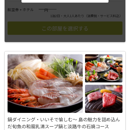
――――
航空券 + ホテル
円
1泊2日・大人1人あたり
（消費税・サービス料込）
鍋ダイニング・いいそで愉しむ～ 島の魅力を詰め込ん
だ旬魚の和風乳清スープ鍋と淡路牛の石焼コース