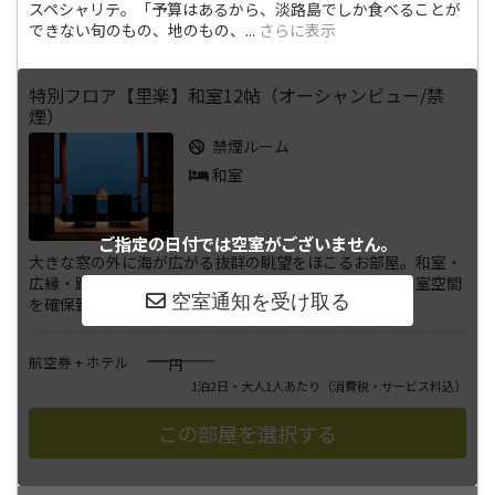
スペシャリテ。「予算はあるから、淡路島でしか食べることが
できない旬のもの、地のもの、
...
さらに表示
特別フロア【里楽】和室12帖（オーシャンビュー/禁
煙）
禁煙ルーム
和室
ご指定の日付では
空室がございません。
大きな窓の外に海が広がる抜群の眺望をほこるお部屋。和室・
広縁・踏込の造りとなっており、和室は12畳の充分な居室空間
を確保致しました。■和室1
...
さらに表示
――――
航空券 + ホテル
円
1泊2日・大人1人あたり
（消費税・サービス料込）