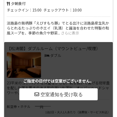
夕朝食付
チェックイン：15:00 チェックアウト：10:00
淡路島の銘柄豚「えびすもち豚」でとる出汁に淡路島産生乳か
らとれるたっぷりのホエイ（乳清）と醤油を合わせた特製の和
風スープを、季節の魚介や野菜
...
さらに表示
【松涛閣】ダブルルーム（マウントビュー/喫煙）
ダブル
ご指定の日付では
空室がございません。
23平米のコンパクトな洋室ながらも、靴を脱いで寛げる琉球畳
を配した落ち着きのある和の装いを演出。オーバーヘッドシャ
ワーや、ピロートップを備え
...
さらに表示
――――
航空券 + ホテル
円
1泊2日・大人1人あたり
（消費税・サービス料込）