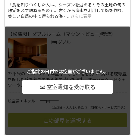
「食を知りつくした人は、シーズンを迎えるとその土地の旬の
味覚を必ず訪ねるもの」。古くから海水を利用して塩を作り、
美しい自然の中で得られる海・
...
さらに表示
【松涛閣】ダブルルーム（マウントビュー/喫煙）
ダブル
ご指定の日付では
空室がございません。
23平米のコンパクトな洋室ながらも、靴を脱いで寛げる琉球畳
を配した落ち着きのある和の装いを演出。オーバーヘッドシャ
ワーや、ピロートップを備え
...
さらに表示
――――
航空券 + ホテル
円
1泊2日・大人1人あたり
（消費税・サービス料込）