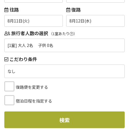
往路
復路
8月11日(火)
8月12日(水)
旅行者人数の選択
（1室あたり
）
[1室] 大人 2名 子供 0名
こだわり条件
なし
復路便を変更する
宿泊日程を指定する
検索