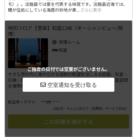
モ）」。淡路島では夏を代表する味覚です。淡路島近海では、
鱧が住処にしている海底の砂地が柔
...
さらに表示
特別フロア【里楽】和室12帖（オーシャンビュー/禁
煙）
禁煙ルーム
和室
ご指定の日付では
空室がございません。
大きな窓の外に海が広がる抜群の眺望をほこるお部屋。和室・
広縁・踏込の造りとなっており、和室は12畳の充分な居室空間
を確保致しました。■和室1
...
さらに表示
――――
航空券 + ホテル
円
1泊2日・大人1人あたり
（消費税・サービス料込）