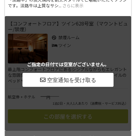
です。淡路牛は上質なサシ
...
さらに表示
【コンフォートフロア】ツイン628号室（マウントビュ
ー/禁煙）
禁煙ルーム
ツイン
ご指定の日付では
空室がございません。
最上階コンフォートフロアにあるシンプルながらもエレガント
な雰囲気のツインルームです。清潔感溢れるデュベスタイルの
ベッドや、液晶薄型テレビ・D
...
さらに表示
――――
航空券 + ホテル
円
1泊2日・大人1人あたり
（消費税・サービス料込）