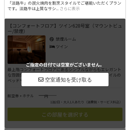
「淡路牛」の炭火焼肉を割烹スタイルでご堪能いただくプラン
です。淡路牛は上質なサシ
...
さらに表示
【コンフォートフロア】ツイン628号室（マウントビュ
ー/禁煙）
禁煙ルーム
ツイン
ご指定の日付では
空室がございません。
最上階コンフォートフロアにあるシンプルながらもエレガント
な雰囲気のツインルームです。清潔感溢れるデュベスタイルの
ベッドや、液晶薄型テレビ・D
...
さらに表示
――――
航空券 + ホテル
円
1泊2日・大人1人あたり
（消費税・サービス料込）