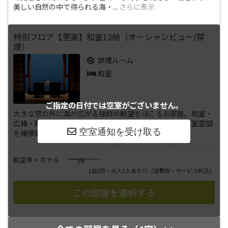
美しい自然の中で得られる海・
...
さらに表示
特別フロア【里楽】和室12帖（オーシャンビュー/禁
煙）
禁煙ルーム
和室
ご指定の日付では
空室がございません。
大きな窓の外に海が広がる抜群の眺望をほこるお部屋。和室・
広縁・踏込の造りとなっており、和室は12畳の充分な居室空間
を確保致しました。■和室1
...
さらに表示
――――
航空券 + ホテル
円
1泊2日・大人1人あたり
（消費税・サービス料込）