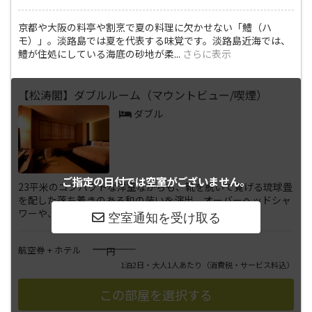
京都や大阪の料亭や割烹で夏の料理に欠かせない「鱧（ハ
モ）」。淡路島では夏を代表する味覚です。淡路島近海では、
鱧が住処にしている海底の砂地が柔
...
さらに表示
【松涛閣】ダブルルーム（マウントビュー/喫煙）
ダブル
ご指定の日付では
空室がございません。
23平米のコンパクトな洋室ながらも、靴を脱いで寛げる琉球畳
を配した落ち着きのある和の装いを演出。オーバーヘッドシャ
ワーや、ピロートップを備え
...
さらに表示
――――
航空券 + ホテル
円
1泊2日・大人1人あたり
（消費税・サービス料込）