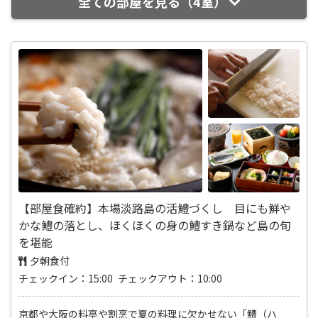
全ての部屋を見る（4室）
【部屋食確約】本場淡路島の活鱧づくし 目にも鮮や
かな鱧の落とし、ほくほくの身の鱧すき鍋など島の旬
を堪能
夕朝食付
チェックイン：15:00 チェックアウト：10:00
京都や大阪の料亭や割烹で夏の料理に欠かせない「鱧（ハ