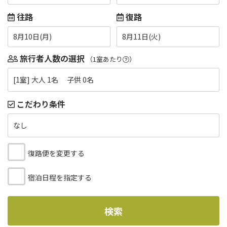
往路
復路
8月10日(月)
8月11日(火)
旅行者人数の選択
（1室あたり
）
[1室] 大人 1名 子供 0名
こだわり条件
なし
復路便を変更する
宿泊日程を指定する
検索