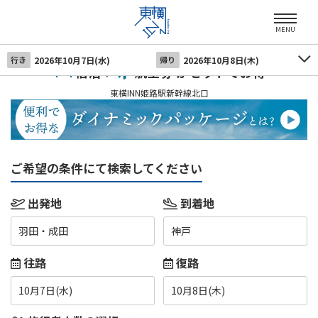
MENU
行き
2026年10月7日(水)
帰り
2026年10月8日(木)
宿泊＋
航空券 がセットでお得
東横INN姫路駅新幹線北口
ご希望の条件にて検索してください
出発地
到着地
羽田・成田
神戸
往路
復路
10月7日(水)
10月8日(木)