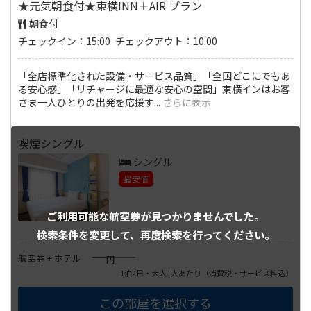
★元気朝食付★東横INN＋AIR プラン
朝食付
チェックイン：15:00 チェックアウト：10:00
「全店標準化された設備・サービス品質」「全国どこにでもあ
る安心感」「リチャージに最適な安心の空間」東横インはお客
さま一人ひとりの出発を応援す
...
さらに表示
喫煙シングル
シングル
最安値
ご利用可能な航空券が
見つかりませんでした。
検索条件を変更して、
再度検索を行ってください。
――――
航空券 + ホテル
円
1泊2日・大人1人あたり
（消費税・サービス料込）