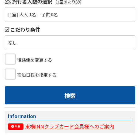
旅行者人数の選択
（1室あたり
）
[1室] 大人 1名 子供 0名
こだわり条件
なし
復路便を変更する
宿泊日程を指定する
検索
Information
東横INNクラブカード会員様へのご案内
重要