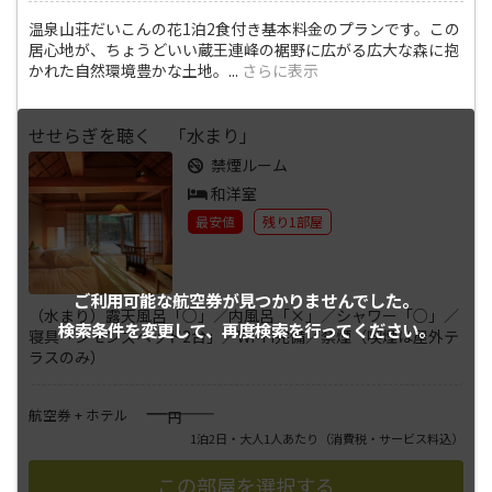
温泉山荘だいこんの花1泊2食付き基本料金のプランです。この
居心地が、ちょうどいい蔵王連峰の裾野に広がる広大な森に抱
かれた自然環境豊かな土地。
...
さらに表示
せせらぎを聴く 「水まり」
禁煙ルーム
和洋室
最安値
残り1部屋
ご利用可能な航空券が
見つかりませんでした。
（水まり）露天風呂「○」／内風呂「×」／シャワー「○」／
検索条件を変更して、
再度検索を行ってください。
寝具「シモンズベッド2台」／Wi-Fi完備／禁煙（喫煙は屋外テ
ラスのみ）
――――
航空券 + ホテル
円
1泊2日・大人1人あたり
（消費税・サービス料込）