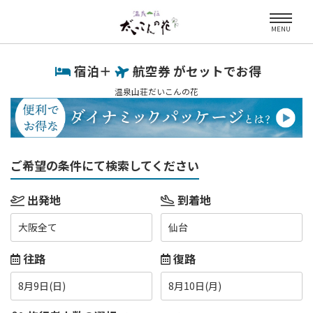
MENU
宿泊＋
航空券 がセットでお得
温泉山荘だいこんの花
ご希望の条件にて検索してください
出発地
到着地
大阪全て
仙台
往路
復路
8月9日(日)
8月10日(月)