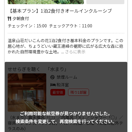
【基本プラン】1泊2食付きオールインクルーシブ
夕朝食付
チェックイン：15:00 チェックアウト：11:00
温泉山荘だいこんの花1泊2食付き基本料金のプランです。この
居心地が、ちょうどいい蔵王連峰の裾野に広がる広大な森に抱
かれた自然環境豊かな土地。
...
さらに表示
せせらぎを聴く 「水まり」
禁煙ルーム
和洋室
最安値
残り1部屋
ご利用可能な航空券が
見つかりませんでした。
（水まり）露天風呂「○」／内風呂「×」／シャワー「○」／
検索条件を変更して、
再度検索を行ってください。
寝具「シモンズベッド2台」／Wi-Fi完備／禁煙（喫煙は屋外テ
ラスのみ）