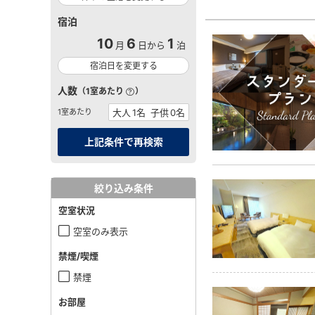
宿泊
10
6
1
月
日から
泊
宿泊日を変更する
人数
（1室あたり
）
1室あたり
絞り込み条件
空室状況
空室のみ表示
禁煙/喫煙
禁煙
お部屋