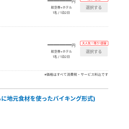
――――
円
航空券+ホテル
1名 / 1泊2日
――――
大人気！残り1部屋
円
航空券+ホテル
1名 / 1泊2日
※価格はすべて消費税・サービス料込です
もに地元食材を使ったバイキング形式)