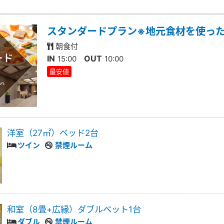
スタンダードプラン※地元食材を使っ
朝食付
IN
OUT
15:00
10:00
最安値
洋室（27㎡）ベッド2台
ツイン
禁煙ルーム
和室（8畳+広縁）ダブルベット1台
ダブル
禁煙ルーム