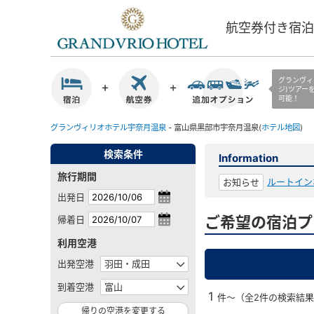
航空券付き宿泊
グランヴィ
ジ)ツアー
可能！
グランヴィリオホテル宇奈月温泉
- 富山県黒部市宇奈月温泉(
ホテル地図
)
検索条件
Information
旅行期間
ルートイン
お知らせ
出発日
ご希望の宿泊プ
帰着日
利用空港
出発空港
到着空港
1
件～（全2件の検索結
帰りの空港を変更する