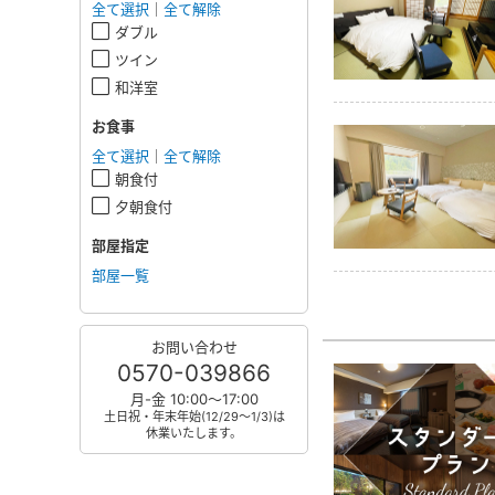
全て選択
｜
全て解除
ダブル
ツイン
和洋室
お食事
全て選択
｜
全て解除
朝食付
夕朝食付
部屋指定
部屋一覧
お問い合わせ
0570-039866
月-金 10:00～17:00
土日祝・年末年始(12/29～1/3)は
休業いたします。