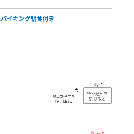
たバイキング朝食付き
満室
――――
円
航空券+ホテル
1名 / 1泊2日
残り4部屋