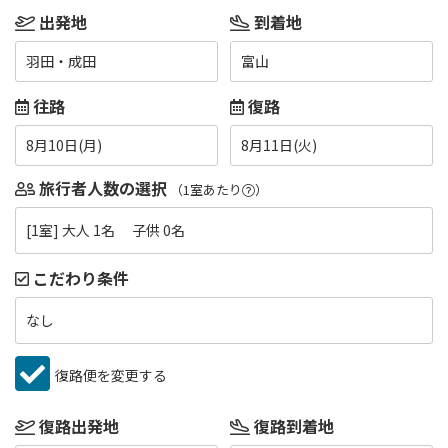
出発地
到着地
羽田・成田
富山
往路
復路
8月10日(月)
8月11日(火)
旅行者人数の選択
（1室あたり
）
[1室] 大人 1名 子供 0名
こだわり条件
なし
復路便を変更する
復路出発地
復路到着地