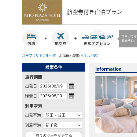
航空券付き宿泊プラン
京王プラザ
簡単予約。
京王プラザホテル札幌
- 北海道札幌市(
ホテル地図
)
検索条件
Information
旅行期間
出発日
帰着日
利用空港
出発空港
到着空港
帰りの空港を変更する