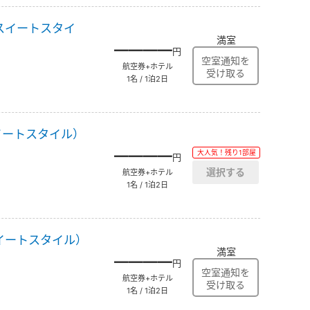
スイートスタイ
満室
――――
円
航空券+ホテル
1名 / 1泊2日
イートスタイル）
――――
大人気！残り1部屋
円
航空券+ホテル
1名 / 1泊2日
イートスタイル）
満室
――――
円
航空券+ホテル
1名 / 1泊2日