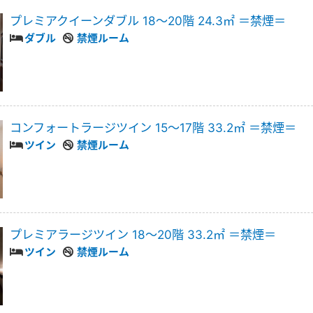
プレミアクイーンダブル 18～20階 24.3㎡ ＝禁煙＝
ダブル
禁煙ルーム
コンフォートラージツイン 15～17階 33.2㎡ ＝禁煙＝
ツイン
禁煙ルーム
プレミアラージツイン 18～20階 33.2㎡ ＝禁煙＝
ツイン
禁煙ルーム