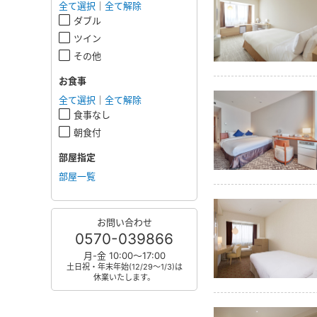
全て選択
｜
全て解除
ダブル
ツイン
その他
お食事
全て選択
｜
全て解除
食事なし
朝食付
部屋指定
部屋一覧
お問い合わせ
0570-039866
月-金 10:00～17:00
土日祝・年末年始(12/29～1/3)は
休業いたします。