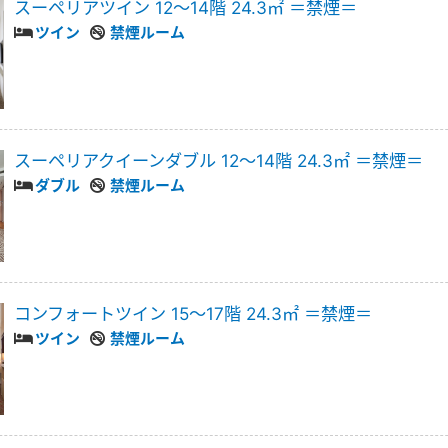
スーペリアツイン 12～14階 24.3㎡ ＝禁煙＝
ツイン
禁煙ルーム
スーペリアクイーンダブル 12～14階 24.3㎡ ＝禁煙＝
ダブル
禁煙ルーム
コンフォートツイン 15～17階 24.3㎡ ＝禁煙＝
ツイン
禁煙ルーム