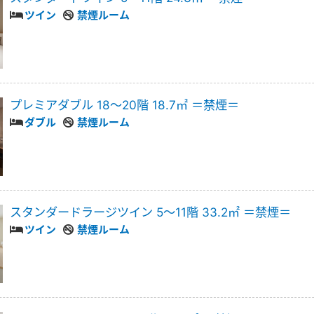
ツイン
禁煙ルーム
プレミアダブル 18～20階 18.7㎡ ＝禁煙＝
ダブル
禁煙ルーム
スタンダードラージツイン 5～11階 33.2㎡ ＝禁煙＝
ツイン
禁煙ルーム