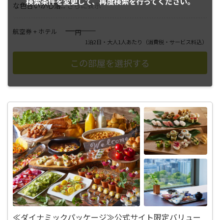
検索条件を変更して、
再度検索を行ってください。
な色合いが心落
...
さらに表示
――――
航空券 + ホテル
円
1泊2日・大人1人あたり
（消費税・サービス料込）
≪ダイナミックパッケージ≫公式サイト限定バリュー