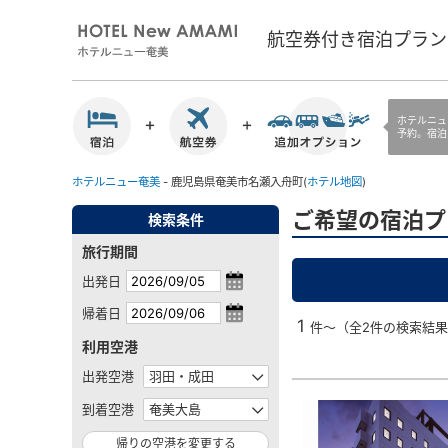
航空券付き宿泊プラン
ホテルニュ
予約。宿泊
ホテルニュー奄美
- 鹿児島県奄美市名瀬入舟町(
ホテル地図
)
ご希望の宿泊プ
検索条件
旅行期間
出発日
帰着日
1
件～（全2件の検索結
利用空港
出発空港
到着空港
帰りの空港を変更する