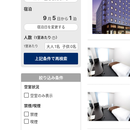
宿泊
9
5
1
月
日から
泊
宿泊日を変更する
人数
（1室あたり
）
1室あたり
絞り込み条件
空室状況
空室のみ表示
禁煙/喫煙
禁煙
喫煙