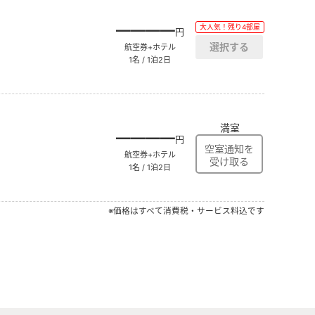
――――
大人気！残り4部屋
円
航空券+ホテル
1名 / 1泊2日
満室
――――
円
航空券+ホテル
1名 / 1泊2日
※価格はすべて消費税・サービス料込です