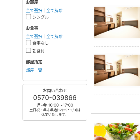
お部屋
全て選択
｜
全て解除
シングル
お食事
全て選択
｜
全て解除
食事なし
朝食付
部屋指定
部屋一覧
お問い合わせ
0570-039866
月-金 10:00～17:00
土日祝・年末年始(12/29～1/3)は
休業いたします。