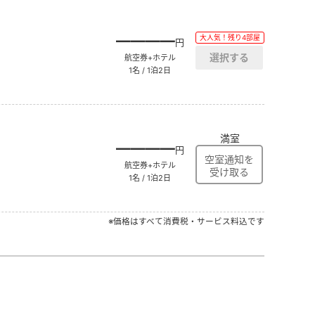
――――
大人気！残り4部屋
円
航空券+ホテル
1名 / 1泊2日
満室
――――
円
航空券+ホテル
1名 / 1泊2日
※価格はすべて消費税・サービス料込です