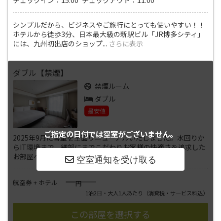
シンプルだから、ビジネスやご旅行にとっても使いやすい！！
ホテルから徒歩3分、日本最大級の新駅ビル「JR博多シティ」
には、九州初出店のショップ
...
さらに表示
ダブル【禁煙】
禁煙ルーム
ダブル
最安値
ご指定の日付では
空室がございません。
2025年9月に客室を全面リニューアルいたしました。水回りか
らIT環境まで、細部にまでこだわりお客様の快適さを追求した
お部屋へと生まれ変わり
...
さらに表示
――――
航空券 + ホテル
円
1泊2日・大人1人あたり
（消費税・サービス料込）