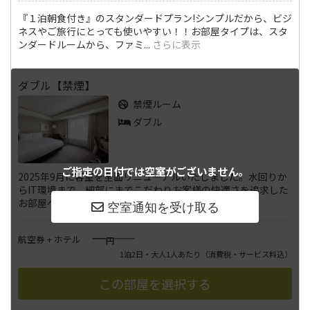
『１泊朝食付き』のスタンダードプラン!シンプルだから、ビジ
ネスやご旅行にとっても使いやすい！！お部屋タイプは、スタ
ンダードルームから、ファミ
...
さらに表示
ダブル【禁煙】
禁煙ルーム
ダブル
ご指定の日付では
空室がございません。
2025年9月に客室を全面リニューアルいたしました。水回りか
らIT環境まで、細部にまでこだわりお客様の快適さを追求した
お部屋へと生まれ変わり
...
さらに表示
――――
航空券 + ホテル
円
1泊2日・大人1人あたり
（消費税・サービス料込）