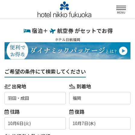
MENU
宿泊＋
航空券 がセットでお得
ホテル日航福岡
ご希望の条件にて検索してください
出発地
到着地
羽田・成田
福岡
往路
復路
10月6日(火)
10月7日(水)