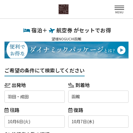
MENU
宿泊＋
航空券 がセットでお得
望楼NOGUCHI函館
ご希望の条件にて検索してください
出発地
到着地
羽田・成田
函館
往路
復路
10月6日(火)
10月7日(水)