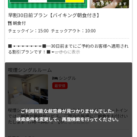
早割30日前プラン【バイキング朝食付き】
朝食付
チェックイン：15:00 チェックアウト：10:00
■―――▪―――▪―――▪―――▪―――▪―――▪―――▪―――■ 30日前までにご予約のお客様へ適用され
る割引プランです！■―――▪―――
...
さらに表示
喫煙シングルルーム
シングル
最安値
喫煙シングルルームのご予約はこちらから。ホテルルートイン
ご利用可能な航空券が
見つかりませんでした。
ではご朝食が無料サービス。ご宿泊の皆様にご朝食をお付けい
検索条件を変更して、
再度検索を行ってください。
たします（7時～9時）。【ホ
...
さらに表示