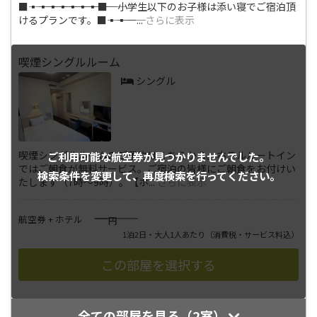
■―――▪―――▪―――▪―――▪―――▪―――▪―――▪―――■ 小学生以下のお子様は添い寝でご宿泊頂
けるプランです。■―――▪―――▪―
...
さらに表示
喫煙シングルルーム
シングル
喫煙シングルルームのご予約はこちらから。ホテルルートイン
ご利用可能な航空券が
見つかりませんでした。
ではご朝食が無料サービス。ご宿泊の皆様にご朝食をお付けい
検索条件を変更して、
再度検索を行ってください。
たします（7時～9時）。【ホ
...
さらに表示
――――
航空券 + ホテル
円
1泊2日・大人1人あたり
（消費税・サービス料込）
全ての部屋を見る（2室）