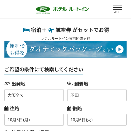
MENU
宿泊＋
航空券 がセットでお得
ホテルルートイン東京阿佐ヶ谷
ご希望の条件にて検索してください
出発地
到着地
大阪全て
羽田
往路
復路
10月5日(月)
10月6日(火)