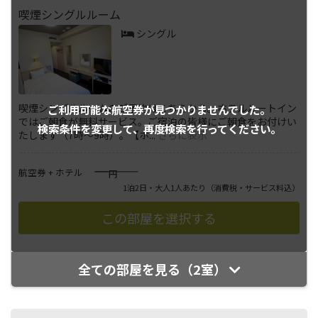
喫煙シングルルーム
シングル
喫煙シングルルームのご予約はこちらから。ホテルルートイン
ご利用可能な航空券が
見つかりませんでした。
ではご朝食が無料サービス。ご宿泊の皆様にご朝食をお付けい
検索条件を変更して、
再度検索を行ってください。
たします（7時～9時）。【ホ
...
さらに表示
――――
航空券 + ホテル
円
1泊2日・大人1人あたり
（消費税・サービス料込）
全ての部屋を見る（2室）