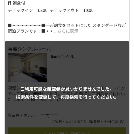
朝食付
チェックイン：15:00 チェックアウト：10:00
■―――▪―――▪―――▪―――▪―――▪―――▪―――▪―――■ ご朝食をセットにした スタンダードなご
宿泊プランです！■―――▪―――▪
...
さらに表示
喫煙シングルルーム
シングル
喫煙シングルルームのご予約はこちらから。ホテルルートイン
ご利用可能な航空券が
見つかりませんでした。
ではご朝食が無料サービス。ご宿泊の皆様にご朝食をお付けい
検索条件を変更して、
再度検索を行ってください。
たします（7時～9時）。【ホ
...
さらに表示
――――
航空券 + ホテル
円
1泊2日・大人1人あたり
（消費税・サービス料込）