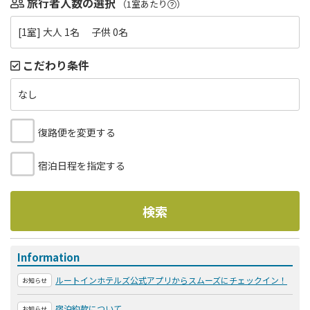
旅行者人数の選択
（1室あたり
）
[1室] 大人 1名 子供 0名
こだわり条件
なし
復路便を変更する
宿泊日程を指定する
検索
Information
ルートインホテルズ公式アプリからスムーズにチェックイン！
お知らせ
宿泊約款について
お知らせ