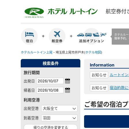
航空券付
ホテルルー
簡単予約。
ホテルルートイン上尾
- 埼玉県上尾市井戸木(
ホテル地図
)
検索条件
Information
旅行期間
ルートイン
お知らせ
出発日
宿泊約款に
お知らせ
帰着日
利用空港
ご希望の宿泊プ
出発空港
到着空港
帰りの空港を変更する