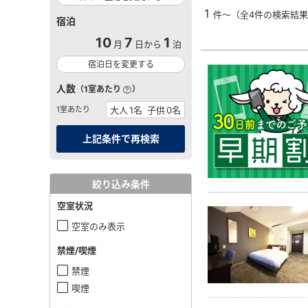
1
件～（全4件の検索結
宿泊
10
7
1
月
日から
泊
宿泊日を変更する
人数
（1室あたり
）
1室あたり
絞り込み条件
空室状況
空室のみ表示
禁煙/喫煙
禁煙
喫煙