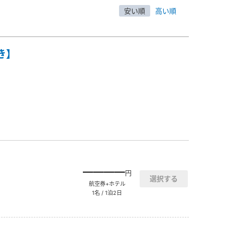
安い順
高い順
き】
――――
円
航空券+ホテル
1名 / 1泊2日