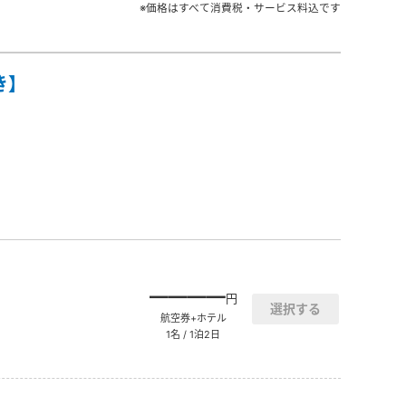
※価格はすべて消費税・サービス料込です
き】
――――
円
航空券+ホテル
1名 / 1泊2日