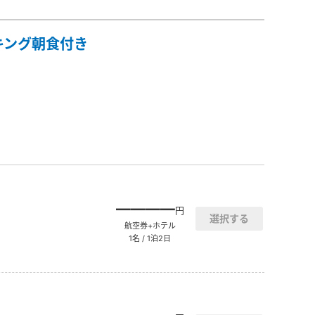
キング朝食付き
――――
円
航空券+ホテル
1名 / 1泊2日