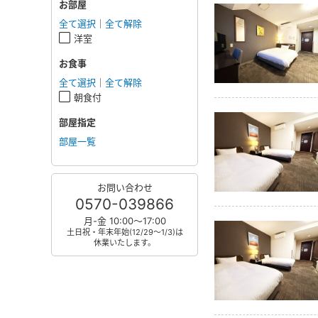
お部屋
全て選択
｜
全て解除
洋室
お食事
全て選択
｜
全て解除
朝食付
部屋指定
部屋一覧
お問い合わせ
0570-039866
月-金 10:00～17:00
土日祝・年末年始(12/29～1/3)は
休業いたします。