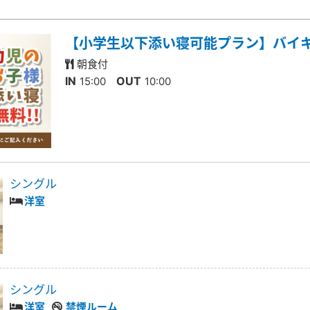
【小学生以下添い寝可能プラン】バイ
朝食付
IN
OUT
15:00
10:00
シングル
洋室
シングル
洋室
禁煙ルーム