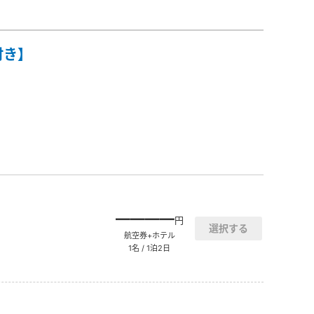
付き】
――――
円
航空券+ホテル
1名 / 1泊2日