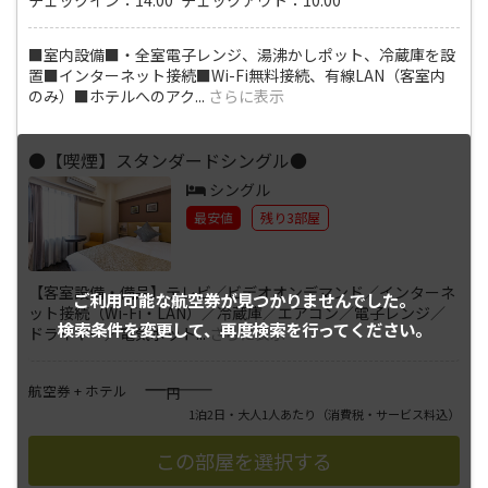
■室内設備■・全室電子レンジ、湯沸かしポット、冷蔵庫を設
置■インターネット接続■Wi-Fi無料接続、有線LAN（客室内
のみ）■ホテルへのアク
...
さらに表示
●【喫煙】スタンダードシングル●
シングル
最安値
残り3部屋
【客室設備・備品】テレビ／ビデオオンデマンド／インターネ
ご利用可能な航空券が
見つかりませんでした。
ット接続（Wi-Fi・LAN）／冷蔵庫／エアコン／電子レンジ／
検索条件を変更して、
再度検索を行ってください。
ドライヤー／電気ポット
...
さらに表示
――――
航空券 + ホテル
円
1泊2日・大人1人あたり
（消費税・サービス料込）