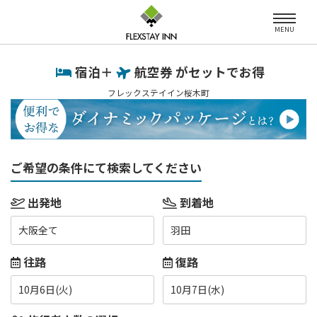
MENU
宿泊＋
航空券 がセットでお得
フレックステイイン桜木町
ご希望の条件にて検索してください
出発地
到着地
大阪全て
羽田
往路
復路
10月6日(火)
10月7日(水)