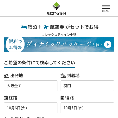
MENU
宿泊＋
航空券 がセットでお得
フレックステイイン中延
ご希望の条件にて検索してください
出発地
到着地
大阪全て
羽田
往路
復路
10月6日(火)
10月7日(水)