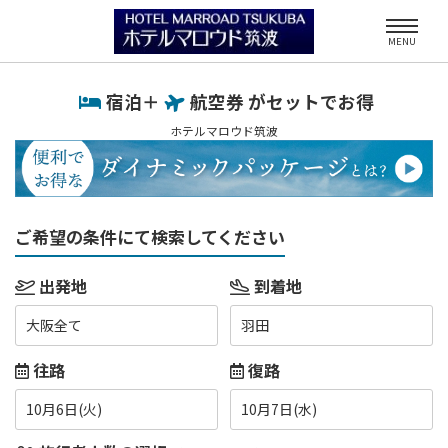
MENU
宿泊＋
航空券 がセットでお得
ホテルマロウド筑波
ご希望の条件にて検索してください
出発地
到着地
大阪全て
羽田
往路
復路
10月6日(火)
10月7日(水)