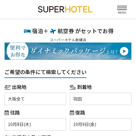
MENU
宿泊＋
航空券 がセットでお得
スーパーホテル新横浜
ご希望の条件にて検索してください
出発地
到着地
大阪全て
羽田
往路
復路
10月8日(木)
10月9日(金)