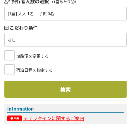
旅行者人数の選択
（1室あたり
）
[1室] 大人 1名 子供 0名
こだわり条件
なし
復路便を変更する
宿泊日程を指定する
検索
Information
チェックインに関するご案内
重要