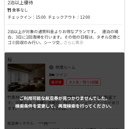
2泊以上優待
食事なし
チェックイン：15:00 チェックアウト：12:00
2泊以上が対象の通常料金よりお得なプランです。 連泊の場
合、3日に1回清掃を行います。その他の日程は、タオル交換と
ゴミ回収のみ行い、シーツ交
...
さらに表示
桜
禁煙ルーム
ツイン
最安値
大人気！残り5部屋
竹素材のクローゼットや障子が特徴的な、日本伝統の和室で
ご利用可能な航空券が
見つかりませんでした。
す。浴室には、浴槽と洗面台、独立したシャワーブースがあり
検索条件を変更して、
再度検索を行ってください。
ます。 シングルベッドを2台設
...
さらに表示
――――
航空券 + ホテル
円