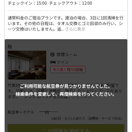
チェックイン：15:00 チェックアウト：12:00
通常料金のご宿泊プランです。連泊の場合、3日に1回清掃を行
います。その他の日程は、タオル交換とゴミ回収のみ行い、シ
ーツ交換はいたしません。追
...
さらに表示
桜
禁煙ルーム
ツイン
大人気！残り5部屋
竹素材のクローゼットや障子が特徴的な、日本伝統の和室で
ご利用可能な航空券が
見つかりませんでした。
す。浴室には、浴槽と洗面台、独立したシャワーブースがあり
検索条件を変更して、
再度検索を行ってください。
ます。 シングルベッドを2台設
...
さらに表示
――――
航空券 + ホテル
円
2泊3日・大人1人あたり
（消費税・サービス料込）