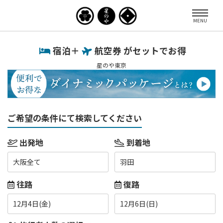
MENU
宿泊＋
航空券 がセットでお得
星のや東京
ご希望の条件にて検索してください
出発地
到着地
大阪全て
羽田
往路
復路
12月4日(金)
12月6日(日)