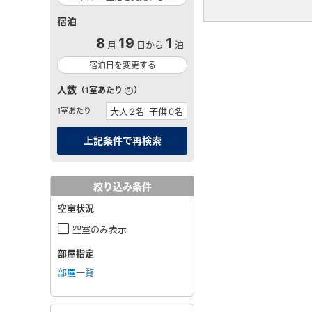
宿泊
8
19
1
月
日から
泊
宿泊日を変更する
人数
（1室あたり
）
1室あたり
絞り込み条件
空室状況
空室のみ表示
部屋指定
部屋一覧