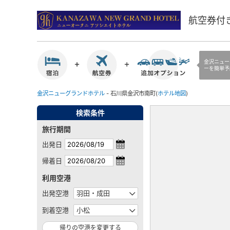
航空券付
金沢ニュー
ーを簡単予
金沢ニューグランドホテル
- 石川県金沢市南町(
ホテル地図
)
検索条件
旅行期間
出発日
帰着日
利用空港
出発空港
到着空港
帰りの空港を変更する