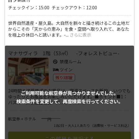
チェックイン：15:00 チェックアウト：12:00
世界自然遺産・屋久島。大自然を脈々と描き続けるこの土地だ
からこその「天からの恵み」を食・空間へ取り入れて、あなた
を極上の休日へと誘います。-
...
さらに表示
マナサヴィラ 1階（53㎡） -フォレストビュー-
禁煙ルーム
ツイン
残り3部屋
24時間ろ過循環式のお風呂は、寝湯スペースを新設。 いつでも
ご利用可能な航空券が
見つかりませんでした。
ゆったりとお風呂をお楽しみいただけます。■ポイント■1：
検索条件を変更して、
再度検索を行ってください。
バスルームを全面改装・バ
...
さらに表示
――――
航空券 + ホテル
円
1泊2日・大人1人あたり
（消費税・サービス料込）