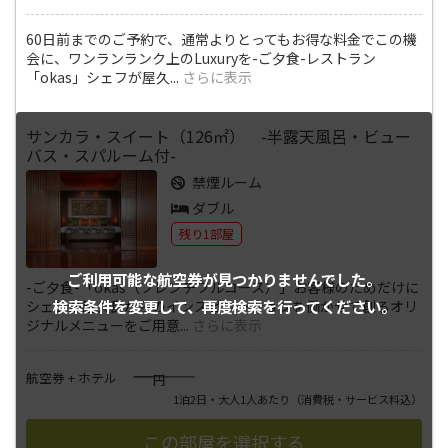
60日前までのご予約で、通常よりとってもお得な料金でこの機
会に、ワンランランク上のLuxuryを-ご夕食-レストラン
「okas」シェフが屋久
...
さらに表示
サンカラ・スイート（126㎡） -半露天風呂・ビュー
バス・スパルーム付-
禁煙ルーム
ダブル
残り1部屋
ご利用可能な航空券が
見つかりませんでした。
-ご夕食-「okas（フレンチフルコース）」お客様のためだけに
検索条件を変更して、
再度検索を行ってください。
シェフが屋久島からのインスピレーションを働かせて創るオリ
ジナルメニューをご用意
...
さらに表示
――――
航空券 + ホテル
円
1泊2日・大人1人あたり
（消費税・サービス料込）