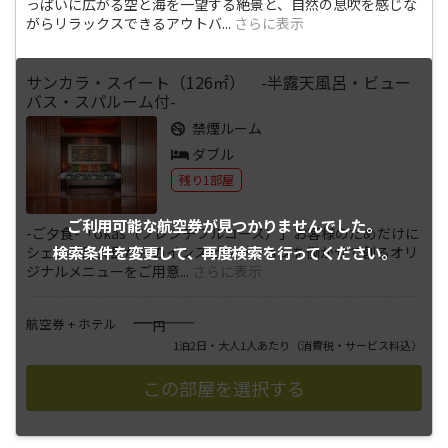
っぱいに広がる空と海を一望する絶景と、自然の息吹を感じな
がらリラックスできるアウトバ
...
さらに表示
サンカラ・スイート（126㎡） -半露天風呂・ビュー
バス・スパルーム付-
禁煙ルーム
ダブル
残り1部屋
ご利用可能な航空券が
見つかりませんでした。
-ご夕食-「okas（フレンチフルコース）」お客様のためだけに
検索条件を変更して、
再度検索を行ってください。
シェフが屋久島からのインスピレーションを働かせて創るオリ
ジナルメニューをご用意
...
さらに表示
――――
航空券 + ホテル
円
1泊2日・大人1人あたり
（消費税・サービス料込）