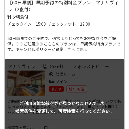
【60日早割】早期予約の特別料金プラン マナサヴィ
ラ（2食付）
夕朝食付
チェックイン：15:00 チェックアウト：12:00
60日前までのご予約で、通常よりとってもお得な料金をご提
供。※※ご注意※※こちらのプランは、早期予約特典プランで
す。キャンセルポリシーが通常
...
さらに表示
マナサヴィラ 1階（53㎡） -フォレストビュー-
禁煙ルーム
ツイン
最安値
残り3部屋
24時間ろ過循環式のお風呂は、寝湯スペースを新設。 いつでも
ご利用可能な航空券が
見つかりませんでした。
ゆったりとお風呂をお楽しみいただけます。■ポイント■1：
検索条件を変更して、
再度検索を行ってください。
バスルームを全面改装・バ
...
さらに表示
――――
航空券 + ホテル
円