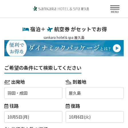
MENU
宿泊＋
航空券 がセットでお得
sankara hotel＆spa 屋久島
ご希望の条件にて検索してください
出発地
到着地
羽田・成田
屋久島
往路
復路
10月5日(月)
10月6日(火)