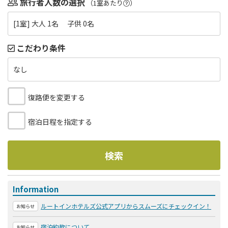
旅行者人数の選択
（1室あたり
）
[1室] 大人 1名 子供 0名
こだわり条件
なし
復路便を変更する
宿泊日程を指定する
検索
Information
ルートインホテルズ公式アプリからスムーズにチェックイン！
お知らせ
宿泊約款について
お知らせ