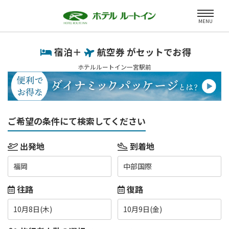
MENU
宿泊＋
航空券 がセットでお得
ホテルルートイン一宮駅前
ご希望の条件にて検索してください
出発地
到着地
福岡
中部国際
往路
復路
10月8日(木)
10月9日(金)