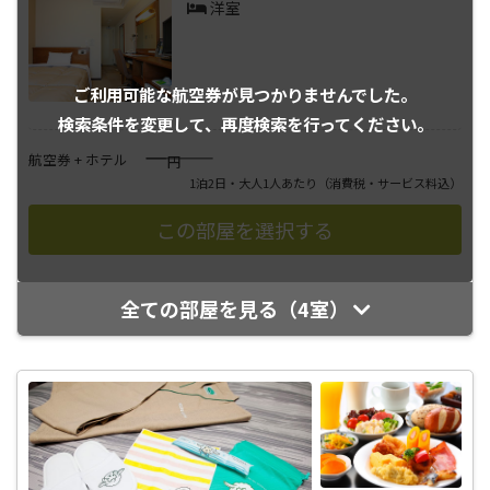
洋室
ご利用可能な航空券が
見つかりませんでした。
検索条件を変更して、
再度検索を行ってください。
――――
航空券 + ホテル
円
1泊2日・大人1人あたり
（消費税・サービス料込）
全ての部屋を見る（4室）