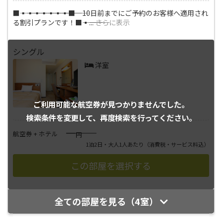
■―――▪―――▪―――▪―――▪―――▪―――▪―――▪―――■ 10日前までにご予約のお客様へ適用され
る割引プランです！■―――▪―――
...
さらに表示
シングル
洋室
ご利用可能な航空券が
見つかりませんでした。
検索条件を変更して、
再度検索を行ってください。
――――
航空券 + ホテル
円
1泊2日・大人1人あたり
（消費税・サービス料込）
全ての部屋を見る（4室）