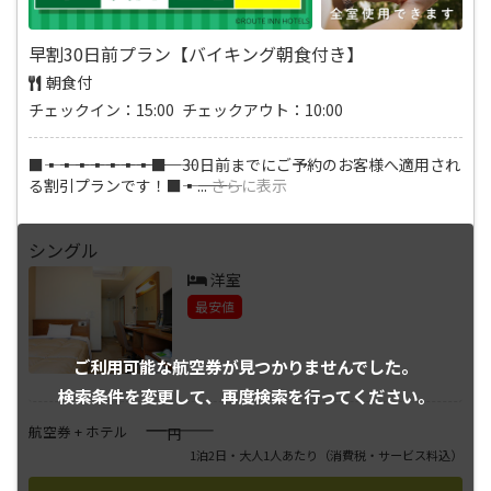
早割30日前プラン【バイキング朝食付き】
朝食付
チェックイン：15:00 チェックアウト：10:00
■―――▪―――▪―――▪―――▪―――▪―――▪―――▪―――■ 30日前までにご予約のお客様へ適用され
る割引プランです！■―――▪―――
...
さらに表示
シングル
洋室
最安値
ご利用可能な航空券が
見つかりませんでした。
検索条件を変更して、
再度検索を行ってください。
――――
航空券 + ホテル
円
1泊2日・大人1人あたり
（消費税・サービス料込）