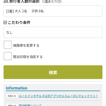
旅行者人数の選択
（1室あたり
）
[1室] 大人 1名 子供 0名
こだわり条件
なし
復路便を変更する
宿泊日程を指定する
検索
Information
ルートインホテルズ公式アプリからスムーズにチェックイン！
お知らせ
宿泊約款について
お知らせ