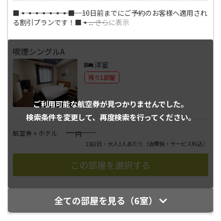
■―――▪―――▪―――▪―――▪―――▪―――▪―――▪―――■ 10日前までにご予約のお客様へ適用され
る割引プランです！■―――▪―――
...
さらに表示
喫煙シングルA
洋室
残り1部屋
ご利用可能な航空券が
見つかりませんでした。
検索条件を変更して、
再度検索を行ってください。
――――
航空券 + ホテル
円
1泊2日・大人1人あたり
（消費税・サービス料込）
全ての部屋を見る（6室）