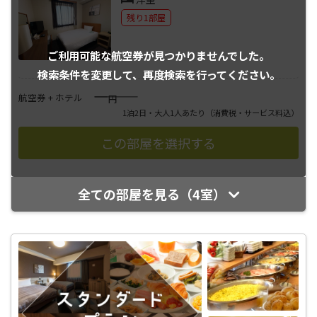
残り1部屋
ご利用可能な航空券が
見つかりませんでした。
検索条件を変更して、
再度検索を行ってください。
――――
航空券 + ホテル
円
1泊2日・大人1人あたり
（消費税・サービス料込）
全ての部屋を見る（4室）