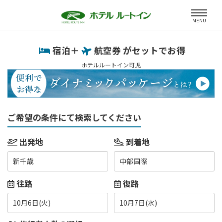
MENU
宿泊＋
航空券 がセットでお得
ホテルルートイン可児
ご希望の条件にて検索してください
出発地
到着地
新千歳
中部国際
往路
復路
10月6日(火)
10月7日(水)