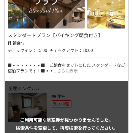
スタンダードプラン【バイキング朝食付き】
朝食付
チェックイン：15:00 チェックアウト：10:00
■―――▪―――▪―――▪―――▪―――▪―――▪―――▪―――■ ご朝食をセットにした スタンダードなご
宿泊プランです！■―――▪―――▪
...
さらに表示
喫煙シングルA
洋室
残り1部屋
ご利用可能な航空券が
見つかりませんでした。
検索条件を変更して、
再度検索を行ってください。