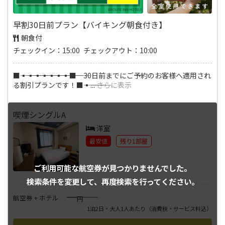
早割30日前プラン【バイキング朝食付き】
朝食付
チェックイン：15:00 チェックアウト：10:00
■―――▪―――▪―――▪―――▪―――▪―――▪―――▪―――■ 30日前までにご予約のお客様へ適用され
る割引プランです！■―――▪―――
...
さらに表示
喫煙シングルA
洋室
最安値
残り1部屋
ご利用可能な航空券が
見つかりませんでした。
検索条件を変更して、
再度検索を行ってください。
――――
航空券 + ホテル
円
1泊2日・大人1人あたり
（消費税・サービス料込）