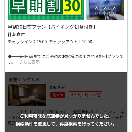
早割30日前プラン【バイキング朝食付き】
朝食付
チェックイン：15:00 チェックアウト：10:00
◆―――――――――――――――――――――――――――― 30日前までにご予約のお客様に適用される割引プランで
す。――――――――――――
...
さらに表示
喫煙シングルB
洋室
最安値
大人気！残り1部屋
・ベットサイズ 110×200(cm) ・全室無料Wi-Fi、インターネ
ご利用可能な航空券が
見つかりませんでした。
ット回線 完備・40型液晶TV 設置・ＷＯＷＯＷ視聴 可能・天井
埋込
...
さらに表示
検索条件を変更して、
再度検索を行ってください。