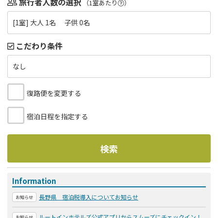
旅行者人数の選択
（1室あたり
）
[1室] 大人 1名 子供 0名
こだわり条件
なし
復路便を変更する
宿泊日程を指定する
検索
Information
長野県 宿泊税導入についてお知らせ
お知らせ
ルートインホテルズ公式アプリからスムーズにチェックイン！
お知らせ