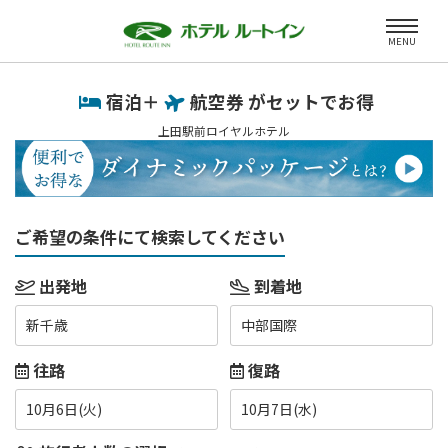
MENU
宿泊＋
航空券 がセットでお得
上田駅前ロイヤルホテル
ご希望の条件にて検索してください
出発地
到着地
新千歳
中部国際
往路
復路
10月6日(火)
10月7日(水)