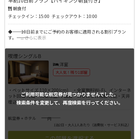
早割10日前プラン【バイキング朝食付き】
朝食付
チェックイン：15:00 チェックアウト：10:00
◆―――――――――――――――――――――――――――― 10日前までにご予約のお客様に適用される割引プラン
す。―――――――――――――
...
さらに表示
喫煙シングルB
洋室
大人気！残り1部屋
・ベットサイズ 110×200(cm) ・全室無料Wi-Fi、インターネ
ご利用可能な航空券が
見つかりませんでした。
ット回線 完備・40型液晶TV 設置・ＷＯＷＯＷ視聴 可能・天井
埋込
...
さらに表示
検索条件を変更して、
再度検索を行ってください。
――――
航空券 + ホテル
円
1泊2日・大人1人あたり
（消費税・サービス料込）