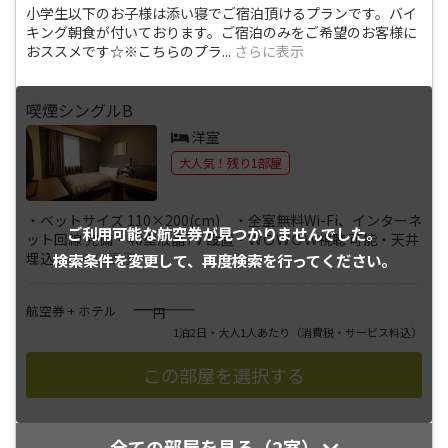
小学生以下のお子様は添い寝でご宿泊頂けるプランです。バイ
キング朝食が付いております。ご宿泊のみをご希望のお客様に
おススメです☆※こちらのプラ
...
さらに表示
喫煙シングルB
洋室
大人気！残り1部屋
・ベットサイズ 110×200(cm) ・全室無料Wi-Fi、インターネ
ご利用可能な航空券が
見つかりませんでした。
ット回線 完備・40型液晶TV 設置・ＷＯＷＯＷ視聴 可能・天井
埋込
...
さらに表示
検索条件を変更して、
再度検索を行ってください。
――――
航空券 + ホテル
円
1泊2日・大人1人あたり
（消費税・サービス料込）
全ての部屋を見る（2室）