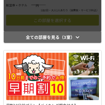
――――
航空券 + ホテル
円
1泊2日・大人1人あたり
（消費税・サービス料込）
全ての部屋を見る（3室）