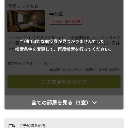
喫煙シングルB
洋室
大人気！残り1部屋
・ベットサイズ 110×200(cm) ・全室無料Wi-Fi、インターネ
ご利用可能な航空券が
見つかりませんでした。
ット回線 完備・40型液晶TV 設置・ＷＯＷＯＷ視聴 可能・天井
埋込
...
さらに表示
検索条件を変更して、
再度検索を行ってください。
――――
航空券 + ホテル
円
1泊2日・大人1人あたり
（消費税・サービス料込）
全ての部屋を見る（3室）
ご予約済みの方