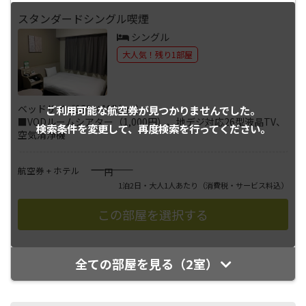
スタンダードシングル喫煙
シングル
大人気！残り1部屋
ベッドサイズ130×195(cm)
ご利用可能な航空券が
見つかりませんでした。
■VODルームシアター（1,000円）、地デジ対応26型液晶TV、
検索条件を変更して、
再度検索を行ってください。
空気清浄機
――――
航空券 + ホテル
円
1泊2日・大人1人あたり
（消費税・サービス料込）
全ての部屋を見る（2室）