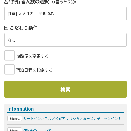
旅行者人数の選択
（1室あたり
）
[1室] 大人 1名 子供 0名
こだわり条件
なし
復路便を変更する
宿泊日程を指定する
検索
Information
ルートインホテルズ公式アプリからスムーズにチェックイン！
お知らせ
宿泊約款について
お知らせ