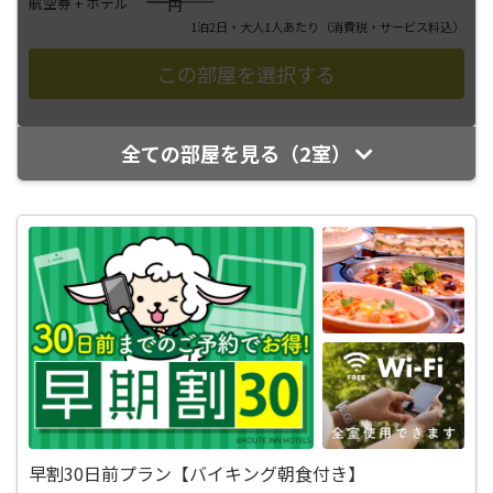
――――
航空券 + ホテル
円
1泊2日・大人1人あたり
（消費税・サービス料込）
全ての部屋を見る（2室）
早割30日前プラン【バイキング朝食付き】