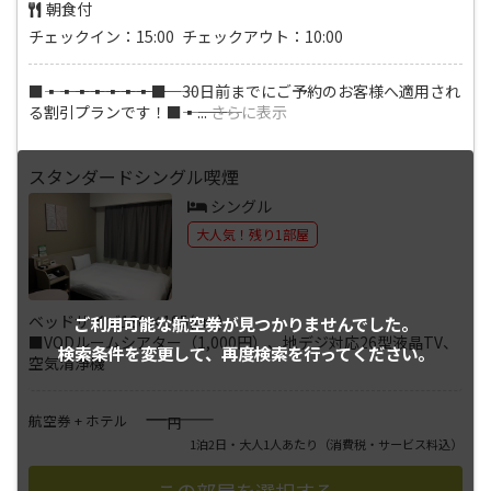
朝食付
チェックイン：15:00 チェックアウト：10:00
■―――▪―――▪―――▪―――▪―――▪―――▪―――▪―――■ 30日前までにご予約のお客様へ適用され
る割引プランです！■―――▪―――
...
さらに表示
スタンダードシングル喫煙
シングル
大人気！残り1部屋
ベッドサイズ130×195(cm)
ご利用可能な航空券が
見つかりませんでした。
■VODルームシアター（1,000円）、地デジ対応26型液晶TV、
検索条件を変更して、
再度検索を行ってください。
空気清浄機
――――
航空券 + ホテル
円
1泊2日・大人1人あたり
（消費税・サービス料込）