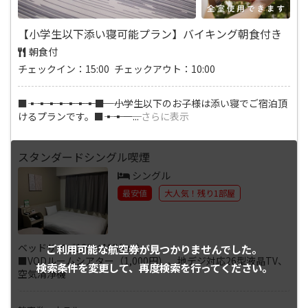
【小学生以下添い寝可能プラン】バイキング朝食付き
朝食付
チェックイン：15:00 チェックアウト：10:00
■―――▪―――▪―――▪―――▪―――▪―――▪―――▪―――■ 小学生以下のお子様は添い寝でご宿泊頂
けるプランです。■―――▪―――▪―
...
さらに表示
スタンダードシングル喫煙
シングル
最安値
大人気！残り1部屋
ベッドサイズ130×195(cm)
ご利用可能な航空券が
見つかりませんでした。
■VODルームシアター（1,000円）、地デジ対応26型液晶TV、
検索条件を変更して、
再度検索を行ってください。
空気清浄機