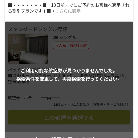
■―――▪―――▪―――▪―――▪―――▪―――▪―――▪―――■ 10日前までにご予約のお客様へ適用され
る割引プランです！■―――▪―――
...
さらに表示
スタンダードシングル喫煙
シングル
大人気！残り1部屋
ベッドサイズ130×195(cm)
ご利用可能な航空券が
見つかりませんでした。
■VODルームシアター（1,000円）、地デジ対応26型液晶TV、
検索条件を変更して、
再度検索を行ってください。
空気清浄機
――――
航空券 + ホテル
円
1泊2日・大人1人あたり
（消費税・サービス料込）