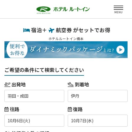
MENU
宿泊＋
航空券 がセットでお得
ホテルルートイン橋本
ご希望の条件にて検索してください
出発地
到着地
羽田・成田
伊丹
往路
復路
10月6日(火)
10月7日(水)