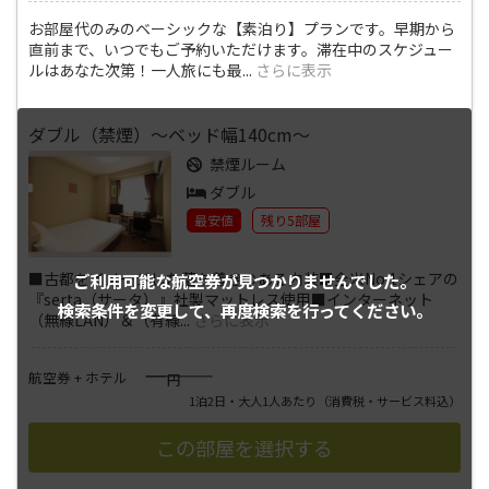
お部屋代のみのベーシックな【素泊り】プランです。早期から
直前まで、いつでもご予約いただけます。滞在中のスケジュー
ルはあなた次第！一人旅にも最
...
さらに表示
ダブル（禁煙）～ベッド幅140cm～
禁煙ルーム
ダブル
最安値
残り5部屋
■古都をイメージした落ち着きのある内装■全米No.1シェアの
ご利用可能な航空券が
見つかりませんでした。
『serta（サータ）』社製マットレス使用■インターネット
検索条件を変更して、
再度検索を行ってください。
（無線LAN）＆（有線
...
さらに表示
――――
航空券 + ホテル
円
1泊2日・大人1人あたり
（消費税・サービス料込）