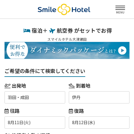
MENU
宿泊＋
航空券 がセットでお得
スマイルホテル大津瀬田
ご希望の条件にて検索してください
出発地
到着地
羽田・成田
伊丹
往路
復路
8月11日(火)
8月12日(水)