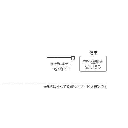
満室
――――
円
航空券+ホテル
1名 / 1泊2日
※価格はすべて消費税・サービス料込です