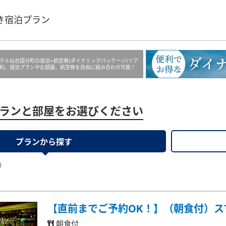
き宿泊プラン
テル仙台国分町の宿泊+航空券(ダイナミックパッケージ)ツア
約。宿泊プランやお部屋、航空券を自由に組み合わせ可能！
ランと部屋をお選びください
プランから探す
）
【直前までご予約OK！】（朝食付）ス
朝食付