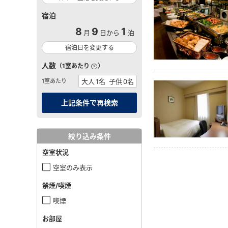
宿泊
8
9
1
月
日から
泊
宿泊日を変更する
人数
（1室あたり
）
1室あたり
絞り込み条件
空室状況
空室のみ表示
禁煙/喫煙
喫煙
お部屋