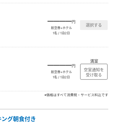
――――
円
航空券+ホテル
1名 / 1泊2日
満室
――――
円
航空券+ホテル
1名 / 1泊2日
※価格はすべて消費税・サービス料込です
キング朝食付き