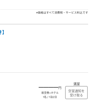
※価格はすべて消費税・サービス料込です
き】
満室
――――
円
航空券+ホテル
1名 / 1泊2日