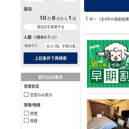
宿泊
10
6
1
1
月
日から
泊
件～（全4件の検索結
宿泊日を変更する
人数
（1室あたり
）
1室あたり
絞り込み条件
空室状況
空室のみ表示
禁煙/喫煙
禁煙
喫煙