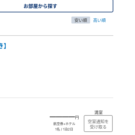
お部屋から探す
安い順
高い順
き】
満室
――――
円
航空券+ホテル
1名 / 1泊2日