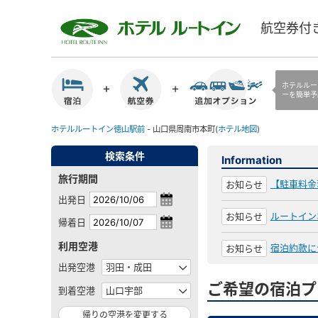
航空券付
ホテルルー
ーを簡単予
ホテルルートイン徳山駅前
- 山口県周南市本町(
ホテル地図
)
検索条件
Information
旅行期間
【駐車料金
お知らせ
出発日
ルートイン
お知らせ
帰着日
利用空港
宿泊約款に
お知らせ
出発空港
ご希望の宿泊プ
到着空港
帰りの空港を変更する