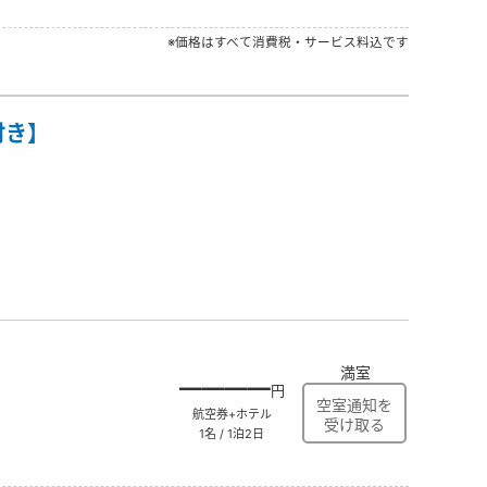
※価格はすべて消費税・サービス料込です
付き】
満室
――――
円
航空券+ホテル
1名 / 1泊2日