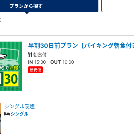
プランから探す
果）
早割30日前プラン【バイキング朝食付
朝食付
IN
OUT
15:00
10:00
最安値
シングル喫煙
シングル