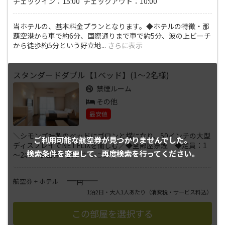
チェックイン：15:00 チェックアウト：10:00
当ホテルの、基本料金プランとなります。◆ホテルの特徴・那
覇空港から車で約6分、国際通りまで車で約5分、波の上ビーチ
から徒歩約5分という好立地
...
さらに表示
スタンダードダブル【1ベッド】(1～2名様)
禁煙ルーム
その他
最安値
＼シモンズ社製のベッドにゴロンと横になり、50インチの大型
ご利用可能な航空券が
見つかりませんでした。
ディスプレイでNETFLIXを愉しむ／◆全部屋禁煙 ◆定員：1
検索条件を変更して、
再度検索を行ってください。
～2名 ◆広さ：23
...
さらに表示
――――
航空券 + ホテル
円
1泊2日・大人1人あたり
（消費税・サービス料込）