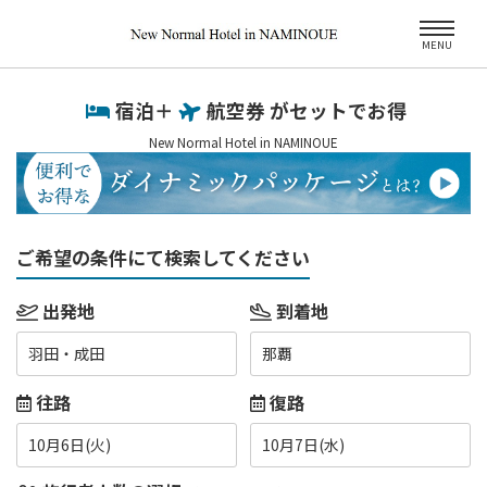
MENU
宿泊＋
航空券 がセットでお得
New Normal Hotel in NAMINOUE
ご希望の条件にて検索してください
出発地
到着地
羽田・成田
那覇
往路
復路
10月6日(火)
10月7日(水)