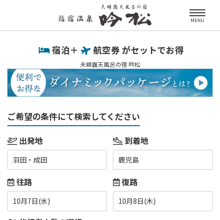
MENU
宿泊＋
航空券 がセットでお得
夫婦露天風呂の宿 吟松
ご希望の条件にて検索してください
出発地
到着地
羽田・成田
鹿児島
往路
復路
10月7日(水)
10月8日(木)