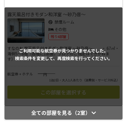
露天風呂付きモダン和洋室 ～砂乃音～
禁煙ルーム
その他
残り4部屋
すなのね 露天風呂付きモダン和洋室 ～砂乃音～ ・ 67㎡・
ご利用可能な航空券が
見つかりませんでした。
海側5～8階（各階に1部屋。フロアのご指定はできかねま
検索条件を変更して、
再度検索を行ってください。
す）・
...
さらに表示
――――
航空券 + ホテル
円
1泊2日・大人1人あたり
（消費税・サービス料込）
全ての部屋を見る（2室）