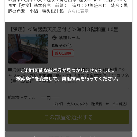
ます【夕食】基本会席 前菜： 造り：地魚盛合せ 焚合：黒
豚の角煮 小鍋：特製出汁鍋
...
さらに表示
【禁煙】＜陶器露天風呂付き＞海側３階和室１0畳
禁煙ルーム
その他
残り1部屋
■海側３階■和室10畳■陶器露天付き■内湯なし(露天横にシ
ご利用可能な航空券が
見つかりませんでした。
ャワーがございます)■24時～翌6時まで温泉供給停止 定員２名
検索条件を変更して、
再度検索を行ってください。
【室内設備】 客室露
...
さらに表示
――――
航空券 + ホテル
円
1泊2日・大人1人あたり
（消費税・サービス料込）