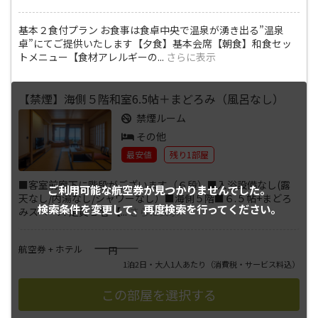
基本２食付プラン お食事は食卓中央で温泉が湧き出る”温泉
卓”にてご提供いたします【夕食】基本会席【朝食】和食セッ
トメニュー【食材アレルギーの
...
さらに表示
【禁煙】海側５階和室6.5帖＋まどろみ（風呂なし）
禁煙ルーム
その他
最安値
残り1部屋
■客室前廊下に階段がございます（６段）■入浴設備なし(露
ご利用可能な航空券が
見つかりませんでした。
天なし/内湯なし/シャワーなし）■海側５階■６.５帖+まどろ
検索条件を変更して、
再度検索を行ってください。
みスペース 定員２名 【
...
さらに表示
――――
航空券 + ホテル
円
1泊2日・大人1人あたり
（消費税・サービス料込）