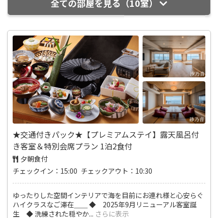
全ての部屋を見る（10室）
★交通付きパック★【プレミアムステイ】露天風呂付
き客室＆特別会席プラン 1泊2食付
夕朝食付
チェックイン：15:00 チェックアウト：10:30
ゆったりした空間インテリアで海を目前にお連れ様と心安らぐ
ハイクラスなご滞在＿＿ ◆ 2025年9月リニューアル客室誕
生 ◆ 洗練された穏やか
...
さらに表示