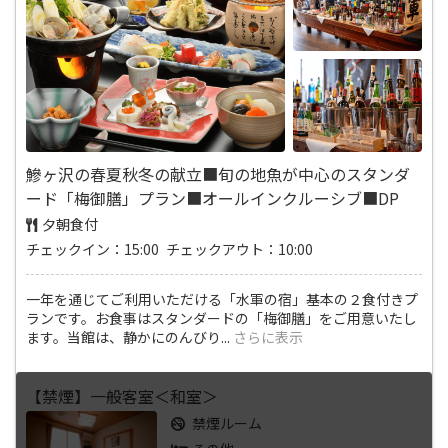
鰺ヶ沢の春夏秋冬の献立■旬の地魚が中心のスタンダ
ード「梅御膳」プラン■オールインクルーシブ■DP
夕朝食付
チェックイン：15:00 チェックアウト：10:00
一年を通じてご利用いただける「水軍の宿」基本の２食付きプ
ランです。お食事はスタンダードの「梅御膳」をご用意いたし
ます。当館は、静かにのんびり
...
さらに表示
【禁煙】一般客室＜和室＞
禁煙ルーム