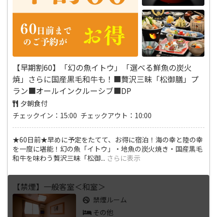
【早期割60】「幻の魚イトウ」「選べる鮮魚の炭火
焼」さらに国産黒毛和牛も！■贅沢三昧「松御膳」プ
ラン■オールインクルーシブ■DP
夕朝食付
チェックイン：15:00 チェックアウト：10:00
★60日前★早めに予定をたてて、お得に宿泊！海の幸と陸の幸
を一度に堪能！幻の魚「イトウ」・地魚の炭火焼き・国産黒毛
和牛を味わう贅沢三昧「松御
...
さらに表示
【禁煙】一般客室＜和室＞
禁煙ルーム
その他