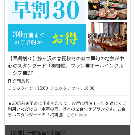
【早期割30】鰺ヶ沢の春夏秋冬の献立■旬の地魚が中
心のスタンダード「梅御膳」プラン■オールインクル
ーシブ■DP
夕朝食付
チェックイン：15:00 チェックアウト：10:00
★30日前★早めに予定をたてて、お得に宿泊！一年を通じてご
利用いただける「水軍の宿」基本の２食付きプランです。お食
事はスタンダードの「梅御膳
...
さらに表示
【禁煙】一般客室＜和室＞