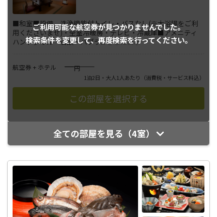
■和室■設備 洗浄機能付トイレ・バスなし(※大浴場をご利
ご利用可能な航空券が
見つかりませんでした。
用くださいませ)・全室冷暖房・テレビ・冷蔵庫■アメニティ
検索条件を変更して、
再度検索を行ってください。
ハンドタオル・石鹸・ハブラ
...
さらに表示
――――
航空券 + ホテル
円
1泊2日・大人1人あたり
（消費税・サービス料込）
全ての部屋を見る（4室）