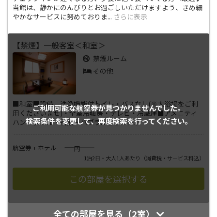
当館は、静かにのんびりとお過ごしいただけますよう、きめ細
やかなサービスに努めておりま
...
さらに表示
【禁煙】一般客室＜和室＞
禁煙ルーム
その他
■和室■設備 洗浄機能付トイレ・バスなし(※大浴場をご利
ご利用可能な航空券が
見つかりませんでした。
用くださいませ)・全室冷暖房・テレビ・冷蔵庫■アメニティ
検索条件を変更して、
再度検索を行ってください。
ハンドタオル・石鹸・ハブラ
...
さらに表示
――――
航空券 + ホテル
円
1泊2日・大人1人あたり
（消費税・サービス料込）
全ての部屋を見る（2室）