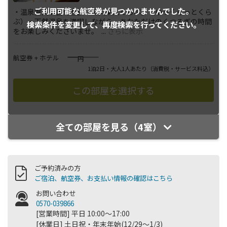
ご利用可能な航空券が
見つかりませんでした。
・温泉露天風呂付客室「湯久楽人くらぶ」（ゆっくらっとくら
ぶ）・天然温泉を満喫しながら、あなただけのくつろぎの時間
検索条件を変更して、
再度検索を行ってください。
をお楽しみくださいませ。
...
さらに表示
――――
航空券 + ホテル
円
1泊2日・大人1人あたり
（消費税・サービス料込）
全ての部屋を見る（4室）
ご予約済みの方
ご宿泊、航空券、お支払い情報の確認はこちら
お問い合わせ
0570-039866
[営業時間] 平日 10:00～17:00
[休業日] 土日祝・年末年始(12/29～1/3)