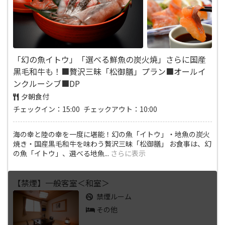
「幻の魚イトウ」「選べる鮮魚の炭火焼」さらに国産
黒毛和牛も！■贅沢三昧「松御膳」プラン■オールイ
ンクルーシブ■DP
夕朝食付
チェックイン：15:00 チェックアウト：10:00
海の幸と陸の幸を一度に堪能！幻の魚「イトウ」・地魚の炭火
焼き・国産黒毛和牛を味わう贅沢三昧「松御膳」 お食事は、幻
の魚「イトウ」、選べる地魚
...
さらに表示
【禁煙】一般客室＜和室＞
禁煙ルーム
その他