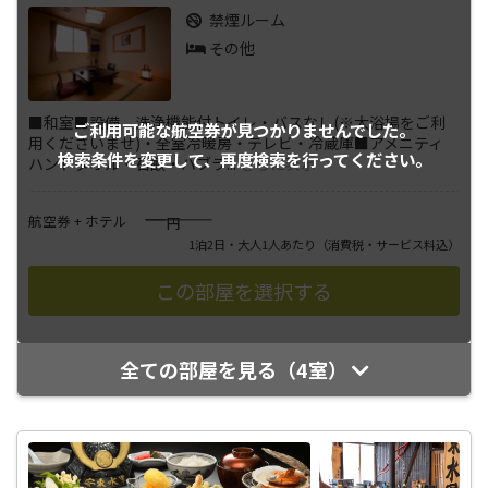
禁煙ルーム
その他
■和室■設備 洗浄機能付トイレ・バスなし(※大浴場をご利
ご利用可能な航空券が
見つかりませんでした。
用くださいませ)・全室冷暖房・テレビ・冷蔵庫■アメニティ
検索条件を変更して、
再度検索を行ってください。
ハンドタオル・石鹸・ハブラ
...
さらに表示
――――
航空券 + ホテル
円
1泊2日・大人1人あたり
（消費税・サービス料込）
全ての部屋を見る（4室）