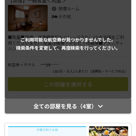
【禁煙】一般客室＜和室＞
禁煙ルーム
その他
■和室■設備 洗浄機能付トイレ・バスなし(※大浴場をご利
ご利用可能な航空券が
見つかりませんでした。
用くださいませ)・全室冷暖房・テレビ・冷蔵庫■アメニティ
検索条件を変更して、
再度検索を行ってください。
ハンドタオル・石鹸・ハブラ
...
さらに表示
――――
航空券 + ホテル
円
1泊2日・大人1人あたり
（消費税・サービス料込）
全ての部屋を見る（4室）