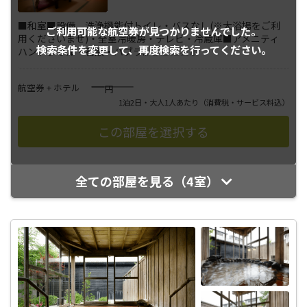
■和室■設備 洗浄機能付トイレ・バスなし(※大浴場をご利
ご利用可能な航空券が
見つかりませんでした。
用くださいませ)・全室冷暖房・テレビ・冷蔵庫■アメニティ
検索条件を変更して、
再度検索を行ってください。
ハンドタオル・石鹸・ハブラ
...
さらに表示
――――
航空券 + ホテル
円
1泊2日・大人1人あたり
（消費税・サービス料込）
全ての部屋を見る（4室）