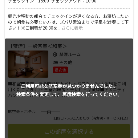
チェックイン：15:00 チェックアウト：10:00
観光や移動の都合でチェックインが遅くなる方、お寝坊したい
ので朝食も必要ない方は、ズバリ素泊まりで温泉を満喫して下
さい！※ご到着が20:30を
...
さらに表示
【禁煙】一般客室＜和室＞
禁煙ルーム
その他
最安値
■和室■設備 洗浄機能付トイレ・バスなし(※大浴場をご利
ご利用可能な航空券が
見つかりませんでした。
用くださいませ)・全室冷暖房・テレビ・冷蔵庫■アメニティ
検索条件を変更して、
再度検索を行ってください。
ハンドタオル・石鹸・ハブラ
...
さらに表示
――――
航空券 + ホテル
円
1泊2日・大人1人あたり
（消費税・サービス料込）