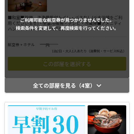
■和室■設備 洗浄機能付トイレ・バスなし(※大浴場をご利
ご利用可能な航空券が
見つかりませんでした。
用くださいませ)・全室冷暖房・テレビ・冷蔵庫■アメニティ
検索条件を変更して、
再度検索を行ってください。
ハンドタオル・石鹸・ハブラ
...
さらに表示
――――
航空券 + ホテル
円
1泊2日・大人1人あたり
（消費税・サービス料込）
全ての部屋を見る（4室）