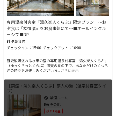
専用温泉付客室『湯久楽人くらぶ』限定プラン ～お
夕食は『松御膳』をお食事処にて～■オールインクル
ーシブ■DP
夕朝食付
チェックイン：15:00 チェックアウト：10:00
歴史浪漫溢れる水軍の宿の専用温泉付客室「湯久楽人くらぶ」
（ゆっくらっとくらぶ）満天の星の下で、あなただけのくつろ
ぎの時間をお楽しみくださいま
...
さらに表示
【禁煙・湯久楽人くらぶ】夢人の海（温泉付客室タイ
プ）
禁煙ルーム
その他
残り1部屋