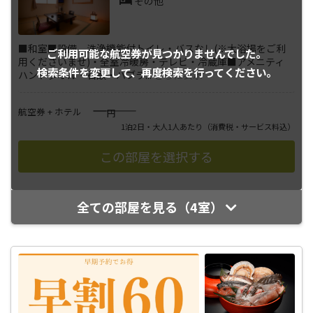
その他
■和室■設備 洗浄機能付トイレ・バスなし(※大浴場をご利
ご利用可能な航空券が
見つかりませんでした。
用くださいませ)・全室冷暖房・テレビ・冷蔵庫■アメニティ
検索条件を変更して、
再度検索を行ってください。
ハンドタオル・石鹸・ハブラ
...
さらに表示
――――
航空券 + ホテル
円
1泊2日・大人1人あたり
（消費税・サービス料込）
全ての部屋を見る（4室）