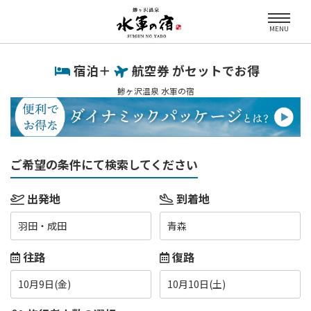
MENU
宿泊＋
航空券 がセットでお得
鯵ヶ沢温泉 水軍の宿
ご希望の条件にて検索してください
出発地
到着地
羽田・成田
青森
往路
復路
10月9日(金)
10月10日(土)