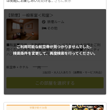
は気軽にお楽しみいただける
...
さらに表示
【禁煙】一般客室＜和室＞
禁煙ルーム
その他
■和室■設備 洗浄機能付トイレ・バスなし(※大浴場をご利
ご利用可能な航空券が
見つかりませんでした。
用くださいませ)・全室冷暖房・テレビ・冷蔵庫■アメニティ
検索条件を変更して、
再度検索を行ってください。
ハンドタオル・石鹸・ハブラ
...
さらに表示
――――
航空券 + ホテル
円
1泊2日・大人1人あたり
（消費税・サービス料込）