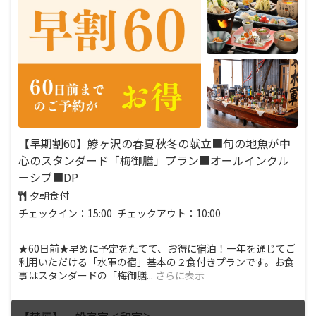
【早期割60】鰺ヶ沢の春夏秋冬の献立■旬の地魚が中
心のスタンダード「梅御膳」プラン■オールインクル
ーシブ■DP
夕朝食付
チェックイン：15:00 チェックアウト：10:00
★60日前★早めに予定をたてて、お得に宿泊！一年を通じてご
利用いただける「水軍の宿」基本の２食付きプランです。お食
事はスタンダードの「梅御膳
...
さらに表示