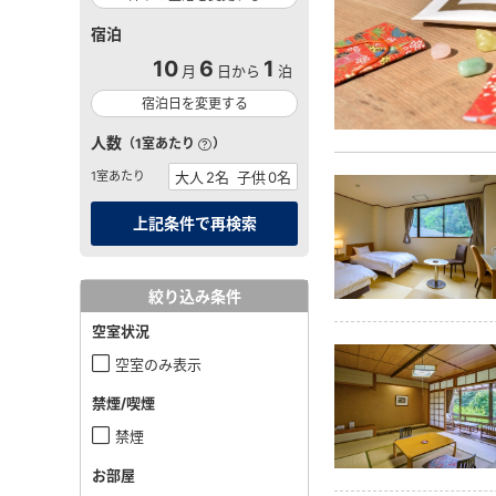
宿泊
10
6
1
月
日から
泊
宿泊日を変更する
人数
（1室あたり
）
1室あたり
絞り込み条件
空室状況
空室のみ表示
禁煙/喫煙
禁煙
お部屋