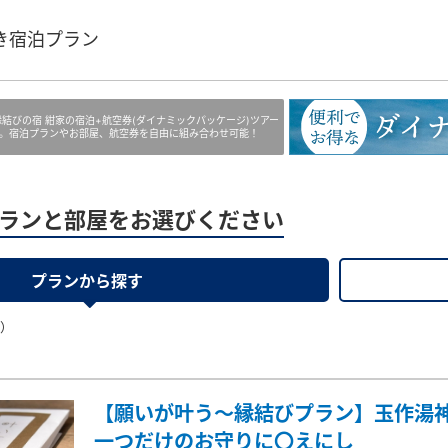
き宿泊プラン
縁結びの宿 紺家の宿泊+航空券(ダイナミックパッケージ)ツアー
。宿泊プランやお部屋、航空券を自由に組み合わせ可能！
ランと部屋をお選びください
プランから探す
果）
【願いが叶う〜縁結びプラン】玉作湯
一つだけのお守りに〇えにし