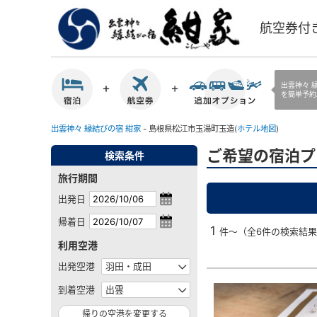
航空券付
出雲神々 
を簡単予約
出雲神々 縁結びの宿 紺家
- 島根県松江市玉湯町玉造(
ホテル地図
)
ご希望の宿泊プ
検索条件
旅行期間
出発日
帰着日
1
件～（全6件の検索結
利用空港
出発空港
到着空港
帰りの空港を変更する