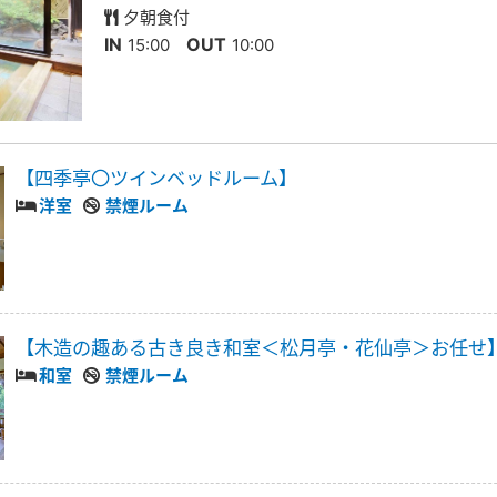
夕朝食付
IN
OUT
15:00
10:00
【四季亭〇ツインベッドルーム】
洋室
禁煙ルーム
【木造の趣ある古き良き和室＜松月亭・花仙亭＞お任せ
和室
禁煙ルーム