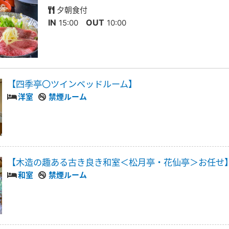
夕朝食付
IN
OUT
15:00
10:00
【四季亭〇ツインベッドルーム】
洋室
禁煙ルーム
【木造の趣ある古き良き和室＜松月亭・花仙亭＞お任せ
和室
禁煙ルーム