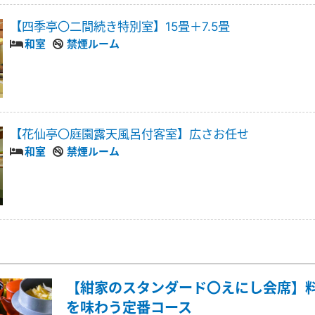
【四季亭〇二間続き特別室】15畳＋7.5畳
和室
禁煙ルーム
【花仙亭〇庭園露天風呂付客室】広さお任せ
和室
禁煙ルーム
【紺家のスタンダード〇えにし会席】
を味わう定番コース