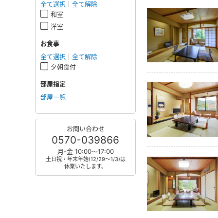
全て選択
｜
全て解除
和室
洋室
お食事
全て選択
｜
全て解除
夕朝食付
部屋指定
部屋一覧
お問い合わせ
0570-039866
月-金 10:00～17:00
土日祝・年末年始(12/29～1/3)は
休業いたします。