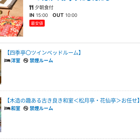
夕朝食付
IN
OUT
15:00
10:00
最安値
【四季亭〇ツインベッドルーム】
洋室
禁煙ルーム
【木造の趣ある古き良き和室＜松月亭・花仙亭＞お任せ
和室
禁煙ルーム