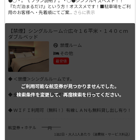
●○・。《 プラン説明 》。・○●シンプルイズベスト！！
『ただ泊まるだけ』という方！オススメです！■駐車場をご利
用のお客様へ・先着順にてご案
...
さらに表示
【禁煙】シングルルーム☆広々１６平米・１４０ｃｍ
ダブルベッド
禁煙ルーム
その他
最安値
◆ ＜禁煙＞シングルルームです。
ご利用可能な航空券が
見つかりませんでした。
検索条件を変更して、
再度検索を行ってください。
◆ 全室１．４ｍサイズのダブルベッド採用♪
◆ ＷＩＦＩ利用可（無料！）有線ＬＡＮも無料貸し出し有り！
――――
航空券 + ホテル
円
1泊2日・大人1人あたり
（消費税・サービス料込）