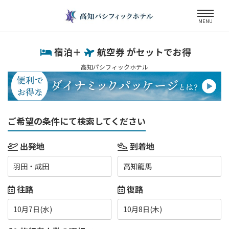
MENU
宿泊＋
航空券 がセットでお得
高知パシフィックホテル
ご希望の条件にて検索してください
出発地
到着地
羽田・成田
高知龍馬
往路
復路
10月7日(水)
10月8日(木)