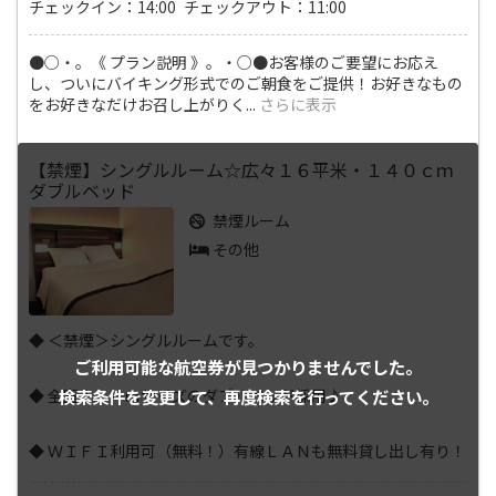
チェックイン：14:00 チェックアウト：11:00
●○・。《 プラン説明 》。・○●お客様のご要望にお応え
し、ついにバイキング形式でのご朝食をご提供！お好きなもの
をお好きなだけお召し上がりく
...
さらに表示
【禁煙】シングルルーム☆広々１６平米・１４０ｃｍ
ダブルベッド
禁煙ルーム
その他
◆ ＜禁煙＞シングルルームです。
ご利用可能な航空券が
見つかりませんでした。
検索条件を変更して、
再度検索を行ってください。
◆ 全室１．４ｍサイズのダブルベッド採用♪
◆ ＷＩＦＩ利用可（無料！）有線ＬＡＮも無料貸し出し有り！