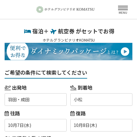
MENU
宿泊＋
航空券 がセットでお得
ホテルグランビナリオKOMATSU
ご希望の条件にて検索してください
出発地
到着地
羽田・成田
小松
往路
復路
10月7日(水)
10月8日(木)