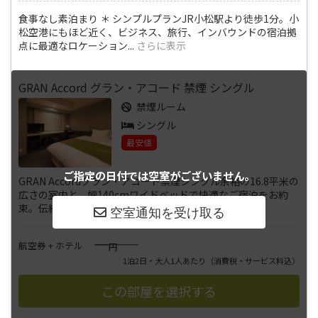
食事なし素泊まり ＊ シンプルプランJR小松駅より徒歩1分。小
松空港にもほど近く、ビジネス、旅行、インバウンドの宿泊拠
点に最適なロケーション
...
さらに表示
GRAN Accord グラン・アコード 禁煙 シングル
禁煙ルーム
シングル
最安値
ご指定の日付では
空室がございません。
GRAN Accordグラン・アコード禁煙シングル余裕の16.8平米の
広さの室内と、幅140cmワイドベッドで快適なご宿泊をお約
束。伝統の九
...
さらに表示
――――
航空券 + ホテル
円
1泊2日・大人1人あたり
（消費税・サービス料込）