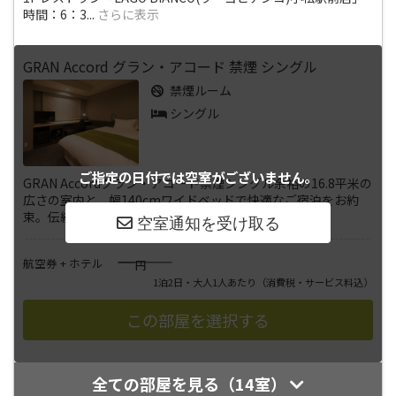
時間：6：3
...
さらに表示
GRAN Accord グラン・アコード 禁煙 シングル
禁煙ルーム
シングル
ご指定の日付では
空室がございません。
GRAN Accordグラン・アコード禁煙シングル余裕の16.8平米の
広さの室内と、幅140cmワイドベッドで快適なご宿泊をお約
束。伝統の九
...
さらに表示
――――
航空券 + ホテル
円
1泊2日・大人1人あたり
（消費税・サービス料込）
全ての部屋を見る（14室）