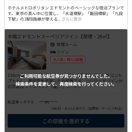
ホテルメトロポリタン エドモントのベーシックな宿泊プランで
す。東京の真ん中に位置し、「水道橋駅」「飯田橋駅」「九段
下駅」の3駅8路線が使える
...
さらに表示
本館エドモントスーペリアツイン【禁煙・26㎡】
禁煙ルーム
ツイン
大人気！残り2部屋
110cm幅ベッド2台「心地よく穏やかな時間に浸る」をコンセ
ご利用可能な航空券が
見つかりませんでした。
プトとし、居住性を追求したお部屋です。ハリウッドツイン対
検索条件を変更して、
再度検索を行ってください。
応可能なツインベッド（幅
...
さらに表示
――――
航空券 + ホテル
円
1泊2日・大人1人あたり
（消費税・サービス料込）