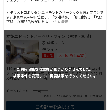
ホテルメトロポリタン エドモントのベーシックな宿泊プランで
す。東京の真ん中に位置し、「水道橋駅」「飯田橋駅」「九段
下駅」の3駅8路線が使える
...
さらに表示
本館エドモントスーペリアツイン【禁煙・26㎡】
禁煙ルーム
ツイン
最安値
大人気！残り2部屋
110cm幅ベッド2台「心地よく穏やかな時間に浸る」をコンセ
ご利用可能な航空券が
見つかりませんでした。
プトとし、居住性を追求したお部屋です。ハリウッドツイン対
検索条件を変更して、
再度検索を行ってください。
応可能なツインベッド（幅
...
さらに表示
――――
航空券 + ホテル
円
1泊2日・大人1人あたり
（消費税・サービス料込）