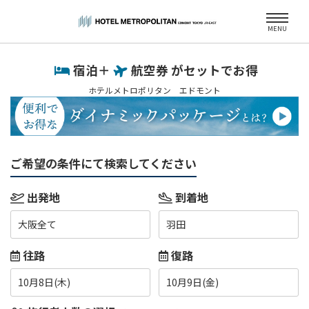
MENU
宿泊＋
航空券 がセットでお得
ホテルメトロポリタン エドモント
ご希望の条件にて検索してください
出発地
到着地
大阪全て
羽田
往路
復路
10月8日(木)
10月9日(金)